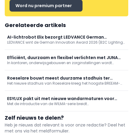
Word nu premium partner
Gerelateerde artikels
AI-lichtrobot Elix bezorgt LEDVANCE German
LEDVANCE wint de German Innovation Award 2026 (B2C Lighting)
Innovation Award 2026
voor Elix, een AI-gestuurde verlichtingsrobot. Elix schakelt tussen
taak- en emotionele modus en past licht real-time aan via
camera, gebaren en zesassige arm. Eerder bekroond, getoond op
Efficiënt, duurzaam en flexibel verlichten met JUNA
Lichtwoche Sauerland en Light + Building.
In kantoren, onderwijsgebouwen en zorginstellingen wordt
van Esylux
verwacht dat lichtinstallaties energiebewust werken, inspelen op
wisselende gebruikssituaties en tegelijk bijdragen aan het
comfort van de gebruikers. Die evolutie heeft ervoor gezorgd dat
Roeselare bouwt meest duurzame stadhuis ter
...
Het nieuwe stadhuis van Roeselare kreeg het hoogste BREEAM-
wereld: BREEAM Outstanding
label (‘Outstanding’) en geldt zo als meest duurzame ter wereld.
Het verenigt erfgoed en circulariteit, bespaart 1,4 miljoen liter
drinkwater/jaar, verbruikt 30% minder verwarmingsenergie via
ESYLUX pakt uit met nieuwe wandarmaturen voor
warmtenet en zonne-energie, met 95% eigenverbruik.
Met de introductie van de WILMA-serie breidt
buitengebruik
automatiseringsspecialist ESYLUX zijn portfolio uit met een
hoogwaardige generatie wandarmaturen voor buitengebruik.
Zelf nieuws te delen?
WILMA-modellen zijn uitgerust met een optionele
bewegingsmelder en beschikken over ...
Heb je nieuws dat relevant is voor onze redactie? Deel het
met ons via het meldformulier.