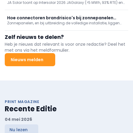
panelen richting klimaatneutrale sportinfrastructuur.
JA Solar toont op Intersolar 2026 JAGalaxy (>5 MWh, 93% RTE) en
TOPCon-modules
JAPlanet (261 kWh + 125 kW, 88% AC), plus nieuwe n-type TOPCon-
modules DeepBlue 5.0/4.0 Pro (tot 740 W). Eén partner voor
modules én opslag voor Belgische installateurs.
Hoe connectoren brandrisico's bij zonnepanelen
Zonnepanelen, en bij uitbreiding de volledige installatie, liggen
beïnvloeden
vaker dan gedacht aan de basis van een brand. Nochtans zijn
onderdelen, zoals de connectoren, cruciaal voor de veiligheid,
Zelf nieuws te delen?
duurzaamheid en het rendement van een pv-installatie
Heb je nieuws dat relevant is voor onze redactie? Deel het
met ons via het meldformulier.
Nieuws melden
PRINT MAGAZINE
Recente Editie
04 mei 2026
Nu lezen