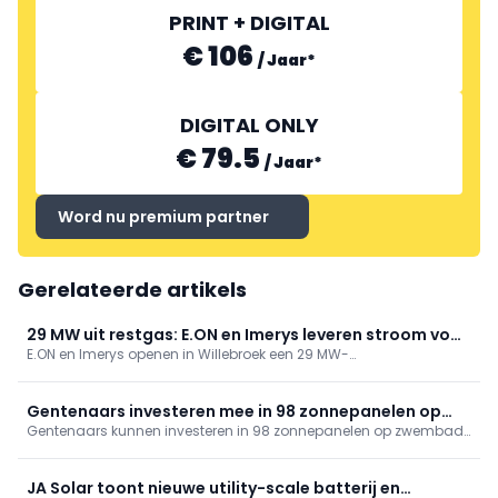
PRINT + DIGITAL
€ 106
/
Jaar
*
DIGITAL ONLY
€ 79.5
/
Jaar
*
Word nu premium partner
Gerelateerde artikels
29 MW uit restgas: E.ON en Imerys leveren stroom voor
E.ON en Imerys openen in Willebroek een 29 MW-
40.000 gezinnen
energieterugwinningsinstallatie die syngas uit
carbon‑blackproductie omzet in stroom. Ze voedt de site en levert
een overschot voor 40.000 gezinnen, met rookgasreiniging
Gentenaars investeren mee in 98 zonnepanelen op
(DeNOx/DeSOx) en een 18‑jarig partnerschap.
Gentenaars kunnen investeren in 98 zonnepanelen op zwembad
zwembad Van Eyck
Van Eyck. Energent lanceert een kapitaalsoproep van 100.000
euro: aandelen van 100 euro (max. 5) met dividend. Ook
Blaarmeersen is voorzien en Bourgoyen volgt; samen 615 extra
JA Solar toont nieuwe utility-scale batterij en