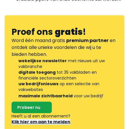
Proef ons
gratis
!
Word één maand gratis
premium partner
en
ontdek alle unieke voordelen die wij u te
bieden hebben.
wekelijkse newsletter
met nieuws uit uw
vakbranche
digitale toegang
tot 35 vakbladen en
financiële sectoroverzichten
uw bedrijfsnieuws
op een selectie van
vakwebsites
maximale zichtbaarheid
voor uw bedrijf
Probeer nu
Heeft u al een abonnement?
Klik hier om aan te melden