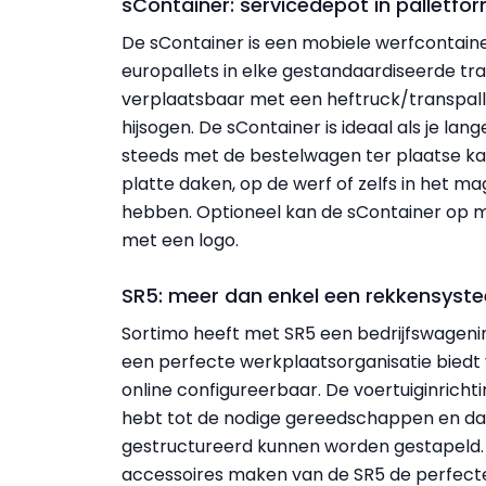
sContainer: servicedepot in palletfo
De sContainer is een mobiele werfcontaine
europallets in elke gestandaardiseerde tran
verplaatsbaar met een heftruck/transpall
hijsogen. De sContainer is ideaal als je la
steeds met de bestelwagen ter plaatse ka
platte daken, op de werf of zelfs in het ma
hebben. Optioneel kan de sContainer op m
met een logo.
SR5: meer dan enkel een rekkensyst
Sortimo heeft met SR5 een bedrijfswageni
een perfecte werkplaatsorganisatie biedt v
online configureerbaar. De voertuiginricht
hebt tot de nodige gereedschappen en dat
gestructureerd kunnen worden gestapeld. S
accessoires maken van de SR5 de perfecte i