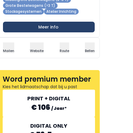
Grote Bestelwagens (>3 T)
Stockagesystemen
Atelier Inrichting
Meer info
Mailen
Website
Route
Bellen
Word premium member
Kies het lidmaatschap dat bij u past
PRINT + DIGITAL
€ 106
/
Jaar
*
DIGITAL ONLY