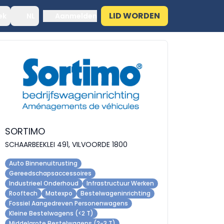
LID WORDEN
ek
NL
Aanmelden
SORTIMO
SCHAARBEEKLEI 491, VILVOORDE 1800
Auto Binnenuitrusting
Gereedschapsaccessoires
Industrieel Onderhoud
Infrastructuur Werken
Rooftech
Matexpo
Bestelwageninrichting
Fossiel Aangedreven Personenwagens
Kleine Bestelwagens (<2 T)
Middelgrote Bestelwagens (2-3 T)