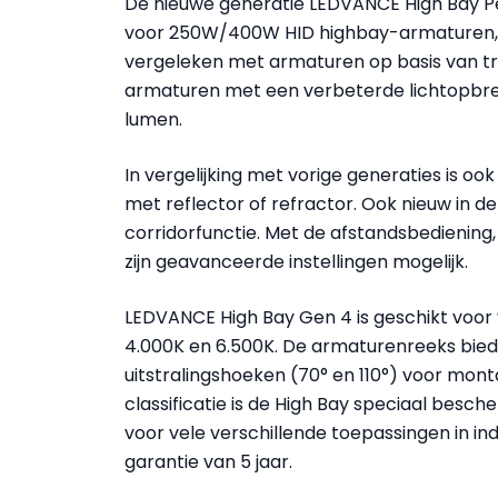
De nieuwe generatie LEDVANCE High Bay P
voor 250W/400W HID highbay-armaturen, e
vergeleken met armaturen op basis van tra
armaturen met een verbeterde lichtopbren
lumen.
In vergelijking met vorige generaties is oo
met reflector of refractor. Ook nieuw in d
corridorfunctie. Met de afstandsbediening, 
zijn geavanceerde instellingen mogelijk.
LEDVANCE High Bay Gen 4 is geschikt voor 
4.000K en 6.500K. De armaturenreeks bied
uitstralingshoeken (70° en 110°) voor mont
classificatie is de High Bay speciaal besc
voor vele verschillende toepassingen in i
garantie van 5 jaar.