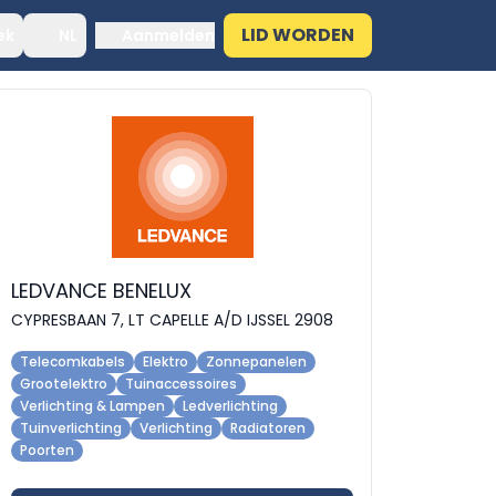
LID WORDEN
ek
NL
Aanmelden
LEDVANCE BENELUX
CYPRESBAAN 7, LT CAPELLE A/D IJSSEL 2908
Telecomkabels
Elektro
Zonnepanelen
Grootelektro
Tuinaccessoires
Verlichting & Lampen
Ledverlichting
Tuinverlichting
Verlichting
Radiatoren
Poorten