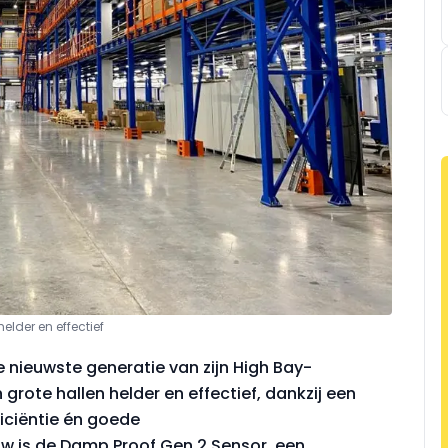
elder en effectief
 nieuwste generatie van zijn High Bay-
rote hallen helder en effectief, dankzij een
iciëntie én goede
w is de Damp Proof Gen 2 Sensor, een