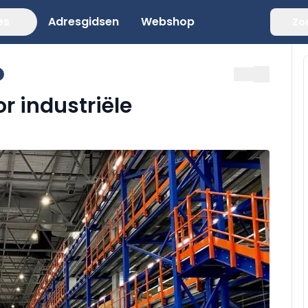
es
Adresgidsen
Webshop
Zo
 industriële