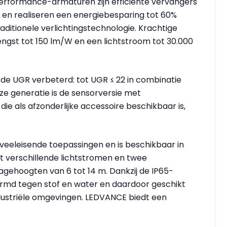
erformance-armaturen zijn efficiënte vervangers
n realiseren een energiebesparing tot 60%
ditionele verlichtingstechnologie. Krachtige
gst tot 150 lm/W en een lichtstroom tot 30.000
k de UGR verbeterd: tot UGR ≤ 22 in combinatie
eze generatie is de sensorversie met
die als afzonderlijke accessoire beschikbaar is,
veeleisende toepassingen en is beschikbaar in
t verschillende lichtstromen en twee
agehoogten van 6 tot 14 m. Dankzij de IP65-
hermd tegen stof en water en daardoor geschikt
ndustriële omgevingen. LEDVANCE biedt een