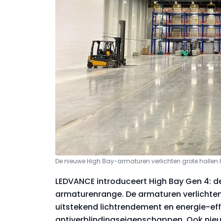
De nieuwe High Bay-armaturen verlichten grote hallen h
LEDVANCE introduceert High Bay Gen 4: de
armaturenrange. De armaturen verlichten g
uitstekend lichtrendement en energie-eff
antiverblindingseigenschappen. Ook nieu