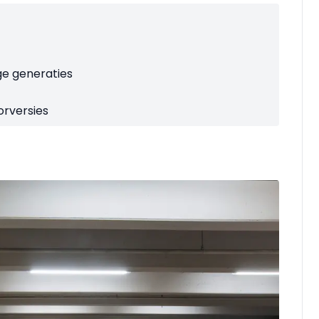
ge generaties
orversies