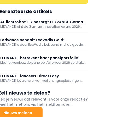
Gerelateerde artikels
AI-lichtrobot Elix bezorgt LEDVANCE German
LEDVANCE wint de German Innovation Award 2026
Innovation Award 2026
(B2C Lighting) voor Elix, een AI-gestuurde
verlichtingsrobot. Elix schakelt tussen taak- en
emotionele modus en past licht real-time aan via
Ledvance behaalt Ecovadis Gold:
camera, gebaren en zesassige arm. Eerder bekroond,
LEDVANCE is door EcoVadis bekroond met de gouden
duurzaamheidsperformance bereikt nieuwe
getoond op Lichtwoche Sauerland en Light +
medaille voor zijn uitmuntende prestaties op het
hoogten
Building.
gebied van duurzaamheid. Met deze prestatie
behoort het bedrijf tot de top 5 procent van de door
LEDVANCE hertekent haar panelportfolio
EcoVadis wereldwijd beoordeelde bedrijven en wordt
Met het vernieuwde panelportfolio voor 2026 versterkt
voor 2026
het
LEDVANCE haar positie als totaalleverancier voor
professionele verlichtingsprojecten. De nieuwe
generatie panels verenigt een gestroomlijnde
LEDVANCE lanceert Direct Easy
installatie met uitgebreide lichtmanagementopties
LEDVANCE, leverancier van verlichtingsoplossingen,
en ...
introduceert Direct Easy: het nieuwe, draadloze
lichtmanagementsysteem dat speciaal is
Zelf nieuws te delen?
ontworpen voor eenvoud, flexibiliteit en
schaalbaarheid. Voor installateurs biedt Direct Easy
Heb je nieuws dat relevant is voor onze redactie?
een bijzonder snelle en intuïtieve manier om slimme
Deel het met ons via het meldformulier.
verlichtingsprojecten te realiseren.
Nieuws melden