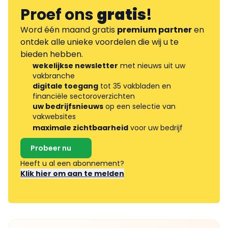
Proef ons
gratis
!
Word één maand gratis
premium partner
en
ontdek alle unieke voordelen die wij u te
bieden hebben.
wekelijkse newsletter
met nieuws uit uw
vakbranche
digitale toegang
tot 35 vakbladen en
financiële sectoroverzichten
uw bedrijfsnieuws
op een selectie van
vakwebsites
maximale zichtbaarheid
voor uw bedrijf
Probeer nu
Heeft u al een abonnement?
Klik hier om aan te melden