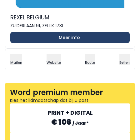
REXEL BELGIUM
ZUIDERLAAN 91, ZELLIK 1731
Meer info
Mailen
Website
Route
Bellen
Word premium member
Kies het lidmaatschap dat bij u past
PRINT + DIGITAL
€ 106
/
Jaar
*