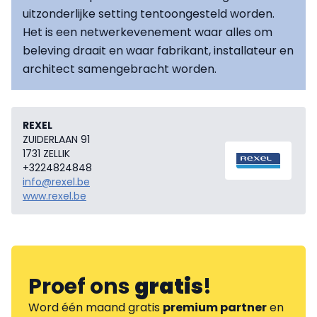
uitzonderlijke setting tentoongesteld worden.
Het is een netwerkevenement waar alles om
beleving draait en waar fabrikant, installateur en
architect samengebracht worden.
REXEL
ZUIDERLAAN 91
1731 ZELLIK
+3224824848
info@rexel.be
www.rexel.be
Proef ons
gratis
!
Word één maand gratis
premium partner
en