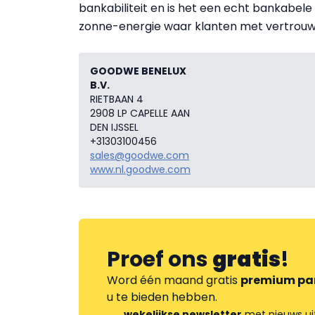
bankabiliteit en is het een echt bankabe
zonne-energie waar klanten met vertrou
GOODWE BENELUX
B.V.
RIETBAAN 4
2908 LP CAPELLE AAN
DEN IJSSEL
+31303100456
sales@goodwe.com
www.nl.goodwe.com
Proef ons
gratis
!
Word één maand gratis
premium pa
u te bieden hebben.
wekelijkse newsletter
met nieuws ui