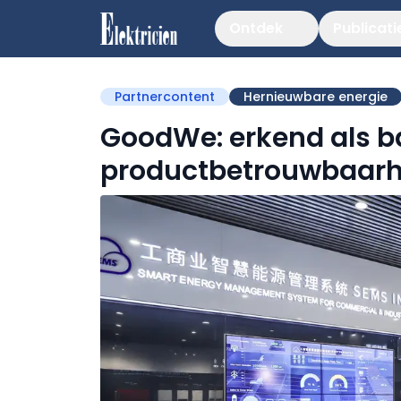
Ontdek
Publicati
Partnercontent
Hernieuwbare energie
GoodWe: erkend als 
productbetrouwbaarh