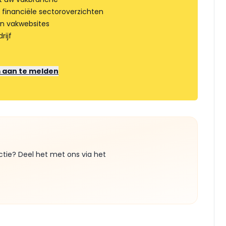
 financiële sectoroverzichten
an vakwebsites
rijf
m aan te melden
ctie? Deel het met ons via het