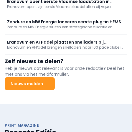
kostenbeheersing en geopolitieke veerkracht. De special
Eranovum opent eerste Vlaamse laadstation in
Renewables 24/7 demonstreert sectorkoppeling, opslag en
Eranovum opent zijn eerste Vlaamse laadstation bij Aqua
Vilvoorde
digitalisering.
Heaven in Vilvoorde. De Europese operator, met 1.200 laadpunten
in Frankrijk, Spanje en België, wil 1.000 extra in België plaatsen en
focust op groene snellaadoplossingen en bestemmingsladen op
Zendure en MW Energie lanceren eerste plug-in HEMS
retail- en vrijetijdslocaties.
Zendure en MW Energie sluiten een strategische alliantie en
voor hele woning
lanceren in Nederland een plug‑in HEMS-ecosysteem voor de
woning: de SolarFlow Mix Series met de PowerHub. MW Energie
verzorgt distributie/installatie. Het modulaire systeem stuurt PV,
Eranovum en AFPadel plaatsen snelladers bij
opslag en EV-laden aan; pioniersactie met gratis PowerHub.
Eranovum en AFPadel brengen snelladers naar 100 padelclubs in
padelclubs
Brussel en Wallonië. Clubs investeren niets, delen in de opbrengst
en bieden leden én bezoekers extra service met publieke
Zelf nieuws te delen?
laadpunten.
Heb je nieuws dat relevant is voor onze redactie? Deel het
met ons via het meldformulier.
Nieuws melden
PRINT MAGAZINE