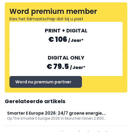
Word premium member
Kies het lidmaatschap dat bij u past
PRINT + DIGITAL
€ 106
/
Jaar
*
DIGITAL ONLY
€ 79.5
/
Jaar
*
Word nu premium partner
Gerelateerde artikels
Smarter E Europe 2026: 24/7 groene energie,
Op The smarter E Europe 2026 in München tonen 2.800
betrouwbaar en betaalbaar
exposanten dat een 24/7 energievoorziening met hernieuwbaar
haalbaar is. Een Fraunhofer-studie bevestigt betrouwbaarheid,