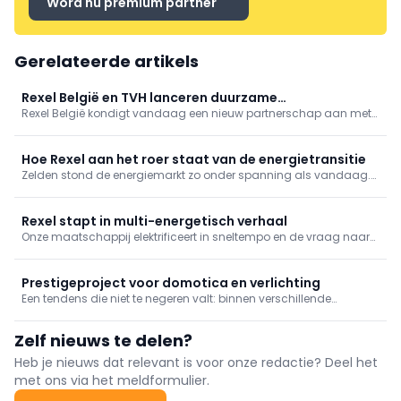
Word nu premium partner
Gerelateerde artikels
Rexel België en TVH lanceren duurzame
Rexel België kondigt vandaag een nieuw partnerschap aan met
reparatieservice voor omvormers en laadstations
TVH voor de lancering van een duurzame reparatieservice voor
omvormers en laadstations in heel België. Dankzij de combinatie
van Rexel’s brede distributienetwerk en de revisie-expertise van
Hoe Rexel aan het roer staat van de energietransitie
Zelden stond de energiemarkt zo onder spanning als vandaag.
Prijzen schieten op en neer, fossiele brandstoffen verdwijnen uit
het vizier en duurzame technologieën nemen hun plaats in. Deze
kritieke omslag is bij Rexel al volop bezig. We spraken ...
Rexel stapt in multi-energetisch verhaal
Onze maatschappij elektrificeert in sneltempo en de vraag naar
slimme sturingen stijgt door het naderende capaciteitstarief. Ook
de HVAC-sector ontsnapt er niet aan. Tijdens Intersolution laat
Rexel de bezoekers kennismaken met alle voordelen die de
Prestigeproject voor domotica en verlichting
groothandel kan bieden
Een tendens die niet te negeren valt: binnen verschillende
sectoren gaat men steeds meer op zoek naar manieren om
energiekosten te verlagen en ergonomie voor de medewerkers te
Zelf nieuws te delen?
verbeteren en dat met het oog op groei en duurzaamheid. Bij
EasyRack verloopt dit niet anders. De handelaar in
Heb je nieuws dat relevant is voor onze redactie? Deel het
winkelmaterialen sprak David Van Malderen, zaakvoerder van
met ons via het meldformulier.
WattWise aan voor de realisatie van een volledig nieuwe site. Het
resultaat loont de moeite. Onze redactie ging een kijkje nemen.