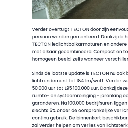
Verder overtuigt TECTON door zijn eenvoud
persoon worden gemonteerd. Dankzij de ho
TECTON ledlichtbalkarmaturen en andere 
met elkaar gecombineerd. Compact en toch 
homogeen beeld, zelfs wanneer verschillen
Sinds de laatste update is TECTON nu oo
lichtrendement tot 184 lm/watt. Verder we
50.000 uur tot L95 100.000 uur. Dankzij de
ruimte- en systeemreiniging - jarenlang een
garanderen. Na 100.000 bedrijfsuren ligge
slechts 5% onder de oorspronkelijke verlichti
continu gebruik. De binnenkort beschikb
zal verder helpen om verlies van lichtst