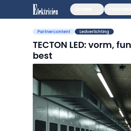
Ontdek
Publicati
Partnercontent
Ledverlichting
TECTON LED: vorm, funct
best