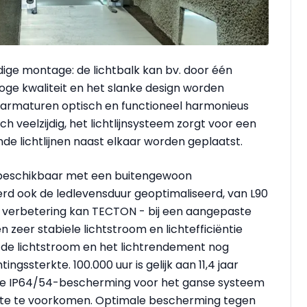
ige montage: de lichtbalk kan bv. door één
ge kwaliteit en het slanke design worden
armaturen optisch en functioneel harmonieus
veelzijdig, het lichtlijnsysteem zorgt voor een
de lichtlijnen naast elkaar worden geplaatst.
k beschikbaar met een buitengewoon
rd ook de ledlevensduur geoptimaliseerd, van L90
ze verbetering kan TECTON - bij een aangepaste
 zeer stabiele lichtstroom en lichtefficiëntie
n de lichtstroom en het lichtrendement nog
ngssterkte. 100.000 uur is gelijk aan 11,4 jaar
are IP64/54-bescherming voor het ganse systeem
erkte te voorkomen. Optimale bescherming tegen