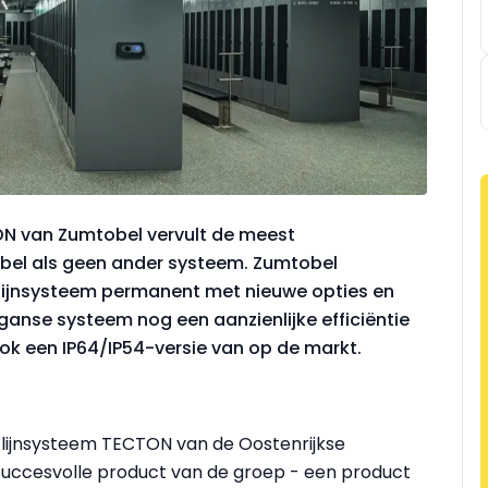
TON van Zumtobel vervult de meest
xibel als geen ander systeem. Zumtobel
chtlijnsysteem permanent met nieuwe opties en
ganse systeem nog een aanzienlijke efficiëntie
k een IP64/IP54-versie van op de markt.
ichtlijnsysteem TECTON van de Oostenrijkse
ccesvolle product van de groep - een product