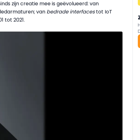
nds zijn creatie mee is geëvolueerd: van
e ledarmaturen; van
bedrade interfaces
tot IoT
1 tot 2021.