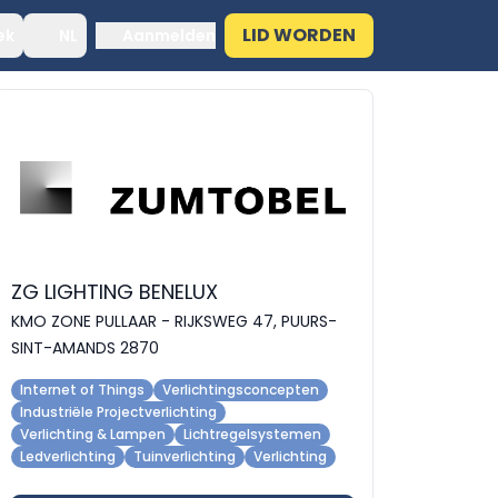
LID WORDEN
ek
NL
Aanmelden
ZG LIGHTING BENELUX
KMO ZONE PULLAAR - RIJKSWEG 47, PUURS-
SINT-AMANDS 2870
Internet of Things
Verlichtingsconcepten
Industriële Projectverlichting
Verlichting & Lampen
Lichtregelsystemen
Ledverlichting
Tuinverlichting
Verlichting