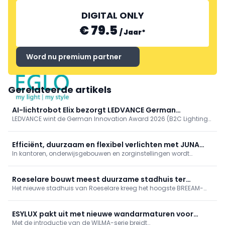
DIGITAL ONLY
€ 79.5
/
Jaar
*
Word nu premium partner
EGLO
Gerelateerde artikels
AI-lichtrobot Elix bezorgt LEDVANCE German
LEDVANCE wint de German Innovation Award 2026 (B2C Lighting)
Innovation Award 2026
voor Elix, een AI-gestuurde verlichtingsrobot. Elix schakelt tussen
taak- en emotionele modus en past licht real-time aan via
camera, gebaren en zesassige arm. Eerder bekroond, getoond op
Efficiënt, duurzaam en flexibel verlichten met JUNA
Lichtwoche Sauerland en Light + Building.
In kantoren, onderwijsgebouwen en zorginstellingen wordt
van Esylux
verwacht dat lichtinstallaties energiebewust werken, inspelen op
wisselende gebruikssituaties en tegelijk bijdragen aan het
comfort van de gebruikers. Die evolutie heeft ervoor gezorgd dat
Roeselare bouwt meest duurzame stadhuis ter
...
Het nieuwe stadhuis van Roeselare kreeg het hoogste BREEAM-
wereld: BREEAM Outstanding
label (‘Outstanding’) en geldt zo als meest duurzame ter wereld.
Het verenigt erfgoed en circulariteit, bespaart 1,4 miljoen liter
drinkwater/jaar, verbruikt 30% minder verwarmingsenergie via
ESYLUX pakt uit met nieuwe wandarmaturen voor
warmtenet en zonne-energie, met 95% eigenverbruik.
Met de introductie van de WILMA-serie breidt
buitengebruik