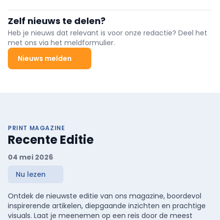
automatiseringsspecialist ESYLUX zijn portfolio uit met een
hoogwaardige generatie wandarmaturen voor buitengebruik.
Zelf nieuws te delen?
WILMA-modellen zijn uitgerust met een optionele
bewegingsmelder en beschikken over ...
Heb je nieuws dat relevant is voor onze redactie? Deel het
met ons via het meldformulier.
Nieuws melden
PRINT MAGAZINE
Recente Editie
04 mei 2026
Nu lezen
Ontdek de nieuwste editie van ons magazine, boordevol
inspirerende artikelen, diepgaande inzichten en prachtige
visuals. Laat je meenemen op een reis door de meest