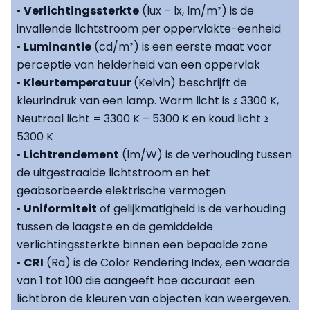
•
Verlichtingssterkte
(lux – lx, lm/m²) is de
invallende lichtstroom per oppervlakte-eenheid
•
Luminantie
(cd/m²) is een eerste maat voor
perceptie van helderheid van een oppervlak
•
Kleurtemperatuur
(Kelvin) beschrijft de
kleurindruk van een lamp. Warm licht is ≤ 3300 K,
Neutraal licht = 3300 K – 5300 K en koud licht ≥
5300 K
•
Lichtrendement
(lm/W) is de verhouding tussen
de uitgestraalde lichtstroom en het
geabsorbeerde elektrische vermogen
•
Uniformiteit
of gelijkmatigheid is de verhouding
tussen de laagste en de gemiddelde
verlichtingssterkte binnen een bepaalde zone
•
CRI
(Ra) is de Color Rendering Index, een waarde
van 1 tot 100 die aangeeft hoe accuraat een
lichtbron de kleuren van objecten kan weergeven.