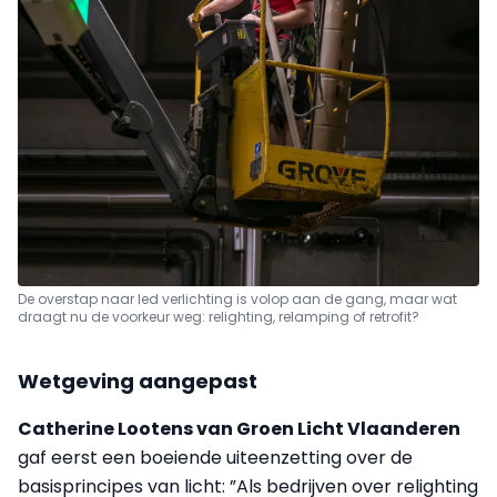
De overstap naar led verlichting is volop aan de gang, maar wat
draagt nu de voorkeur weg: relighting, relamping of retrofit?
Wetgeving aangepast
Catherine Lootens van Groen Licht Vlaanderen
gaf eerst een boeiende uiteenzetting over de
basisprincipes van licht: ”Als bedrijven over relighting