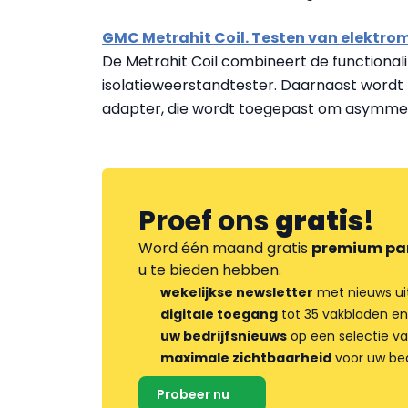
GMC Metrahit Coil. Testen van elektro
De Metrahit Coil combineert de functional
isolatieweerstandtester. Daarnaast wordt 
adapter, die wordt toegepast om asymmet
Proef ons
gratis
!
Word één maand gratis
premium pa
u te bieden hebben.
wekelijkse newsletter
met nieuws ui
digitale toegang
tot 35 vakbladen en
uw bedrijfsnieuws
op een selectie v
maximale zichtbaarheid
voor uw bed
Probeer nu