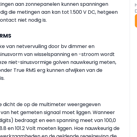
etingen aan zonnepanelen kunnen spanningen
ig die metingen aan kan tot 1.500 V DC, hetgeen
ntact niet nodig is.
 RMS
ake van netvervuiling door bv dimmer en
 sinusvorm van wisselspanning en -stroom wordt
eze niet-sinusvormige golven nauwkeurig meten,
zonder True RMS erg kunnen afwijken van de
is.
hoe dicht de op de multimeter weergegeven
 van het gemeten signaal moet liggen. Wanneer
digits) bedraagt en een spanning meet van 100,0
8.8 en 101.2 Volt moeten liggen. Hoe nauwkeurig de
de werkzaamheden en de geldende regelgeving die