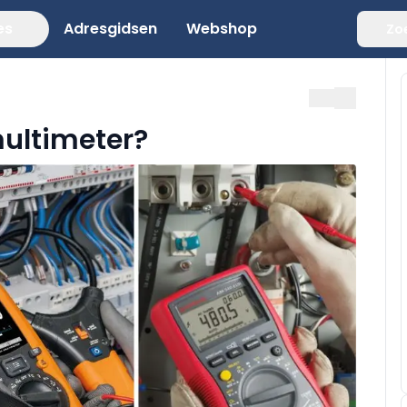
es
Adresgidsen
Webshop
Zo
multimeter?