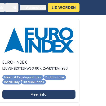
LID WORDEN
ek
NL
Aanmelden
EURO-INDEX
LEUVENSESTEENWEG 607, ZAVENTEM 1930
Meet- & Regelapparatuur
Drukcontrole
Install Day
Intersolutions
Meer info