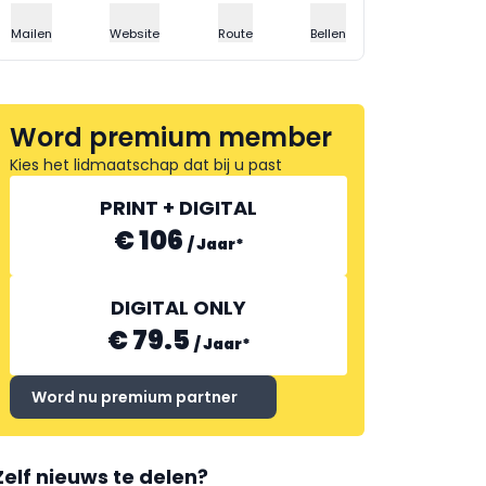
Mailen
Website
Route
Bellen
Word premium member
Kies het lidmaatschap dat bij u past
PRINT + DIGITAL
€ 106
/
Jaar
*
DIGITAL ONLY
€ 79.5
/
Jaar
*
Word nu premium partner
Zelf nieuws te delen?