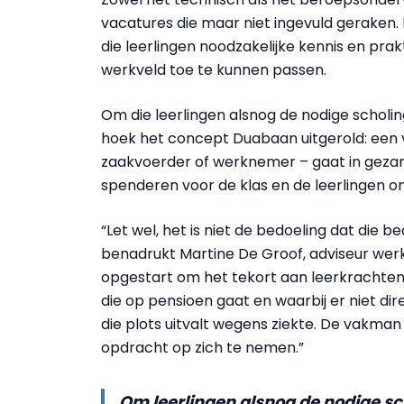
vacatures die maar niet ingevuld geraken. 
die leerlingen noodzakelijke kennis en pra
werkveld toe te kunnen passen.
Om die leerlingen alsnog de nodige scholi
hoek het concept Duabaan uitgerold: een 
zaakvoerder of werknemer – gaat in gezam
spenderen voor de klas en de leerlingen on
“Let wel, het is niet de bedoeling dat die be
benadrukt Martine De Groof, adviseur werk
opgestart om het tekort aan leerkrachten t
die op pensioen gaat en waarbij er niet di
die plots uitvalt wegens ziekte. De vakman s
opdracht op zich te nemen.”
Om leerlingen alsnog de nodige sc