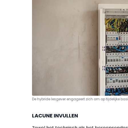
De hybride lesgever engageert zich om op tijdelijke ba
LACUNE INVULLEN
Zowel het technisch als het beroepsonde