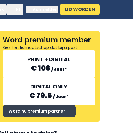
LID WORDEN
ek
NL
Aanmelden
Word premium member
Kies het lidmaatschap dat bij u past
PRINT + DIGITAL
€ 106
/
Jaar
*
DIGITAL ONLY
€ 79.5
/
Jaar
*
Word nu premium partner
Zelf nieuws te delen?