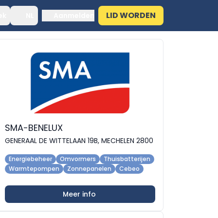
LID WORDEN
ek
NL
Aanmelden
SMA-BENELUX
GENERAAL DE WITTELAAN 19B, MECHELEN 2800
Energiebeheer
Omvormers
Thuisbatterijen
Warmtepompen
Zonnepanelen
Cebeo
Meer info