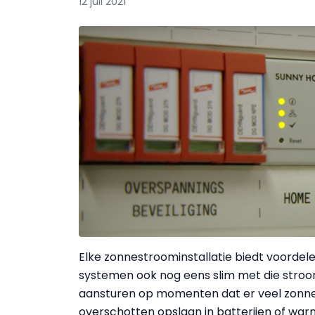
12 juli 2021
Elke zonnestroominstallatie biedt voordele
systemen ook nog eens slim met die stro
aansturen op momenten dat er veel zonne
overschotten opslaan in batterijen of wa