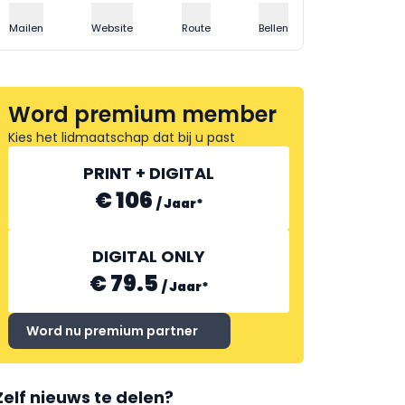
Mailen
Website
Route
Bellen
Word premium member
Kies het lidmaatschap dat bij u past
PRINT + DIGITAL
€ 106
/
Jaar
*
DIGITAL ONLY
€ 79.5
/
Jaar
*
Word nu premium partner
Zelf nieuws te delen?