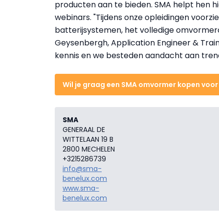
producten aan te bieden. SMA helpt hen hi
webinars. "Tijdens onze opleidingen voorzi
batterijsystemen, het volledige omvormer
Geysenbergh, Application Engineer & Traine
kennis en we besteden aandacht aan trends
Wil je graag een SMA omvormer kopen voor j
SMA
GENERAAL DE
WITTELAAN 19 B
2800 MECHELEN
+3215286739
info@sma-
benelux.com
www.sma-
benelux.com