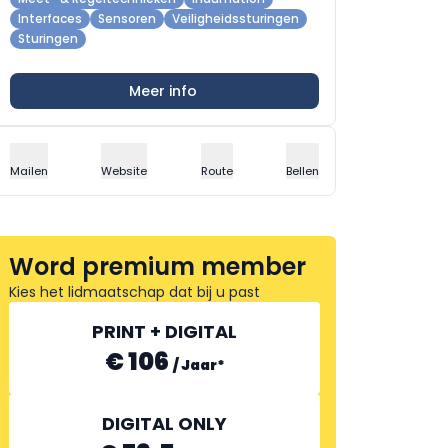
Interfaces
Sensoren
Veiligheidssturingen
Sturingen
Meer info
Mailen
Website
Route
Bellen
Word premium member
Kies het lidmaatschap dat bij u past
PRINT + DIGITAL
€ 106
/
Jaar
*
DIGITAL ONLY