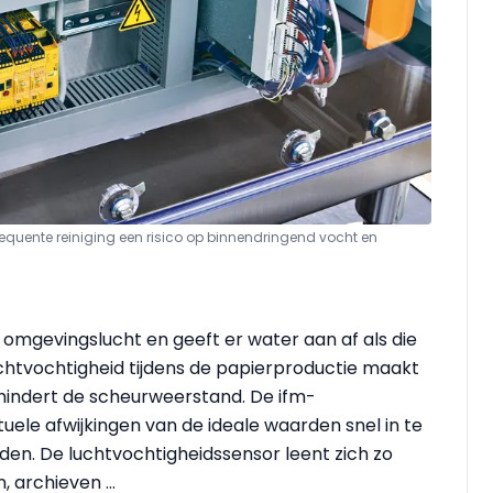
requente reiniging een risico op binnendringend vocht en
 omgevingslucht en geeft er water aan af als die
chtvochtigheid tijdens de papierproductie maakt
rmindert de scheurweerstand. De ifm-
uele afwijkingen van de ideale waarden snel in te
uden. De luchtvochtigheidssensor leent zich zo
, archieven ...