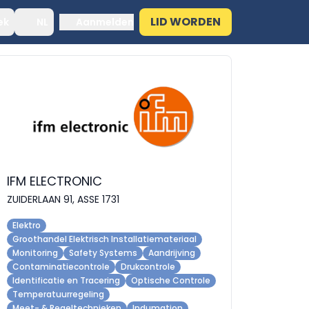
LID WORDEN
ek
NL
Aanmelden
IFM ELECTRONIC
ZUIDERLAAN 91, ASSE 1731
Elektro
Groothandel Elektrisch Installatiemateriaal
Monitoring
Safety Systems
Aandrijving
Contaminatiecontrole
Drukcontrole
Identificatie en Tracering
Optische Controle
Temperatuurregeling
Meet- & Regeltechnieken
Indumation