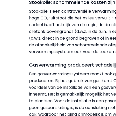
Stookolie: schommelende kosten zijn
Stookolie is een controversiële verwarmin
hoge CO₂-uitstoot die het milieu vervuilt -
nadeel is, afhankelijk van de regio, de dra
olietank bovengronds (d.w.z. in de tuin, in
(d.w.z. direct in de grond begraven of in e
de afhankelijkheid van schommelende oliep
verwarmingssysteem ook voor de toekomst 
Gasverwarming produceert schadeli
Een gasverwarmingssysteem maakt ook ge
produceren. Bij het gebruik van gas komt CO
voordeel van de installatie van een gasve
inneemt. Het is gemakkelijk mogelijk het 
te plaatsen. Voor de installatie is een gasaa
geen gasaansluiting is, is de aansluiting ni
ook, waardoor het bijna onmogelijk is om v