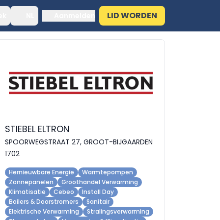
LID WORDEN
ek
NL
Aanmelden
STIEBEL ELTRON
SPOORWEGSTRAAT 27, GROOT-BIJGAARDEN
1702
Hernieuwbare Energie
Warmtepompen
Zonnepanelen
Groothandel Verwarming
Klimatisatie
Cebeo
Install Day
Boilers & Doorstromers
Sanitair
Elektrische Verwarming
Stralingsverwarming