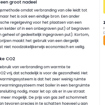
 een groot nadeel
gsmethode omdat verbranding van olie leidt tot
 maar het is ook een eindige bron. Een ander
stische regelgeving voor het plaatsen van een
 een kelder of in een onbegraven put) of begraven
en geheel of gedeeltelijk ingegraven put). Kortom,
rijzen maakt het gebruik van een dergelijk
niet noodzakelijkerwijs economisch en veilig.
jke CO2
bruik van verbranding om warmte te
2 vrij, dat schadelijk is voor de gezondheid. Het
rwarmingssysteem is dat het zeer weinig ruimte
verwarmingssysteem met boiler in een bergruimte
nsluiting nodig, maar let op: als er in uw straat
et meer mogelijk. De prijs van gas zelf schommelt
an tevoren precies in te schatten hoeveel u aan