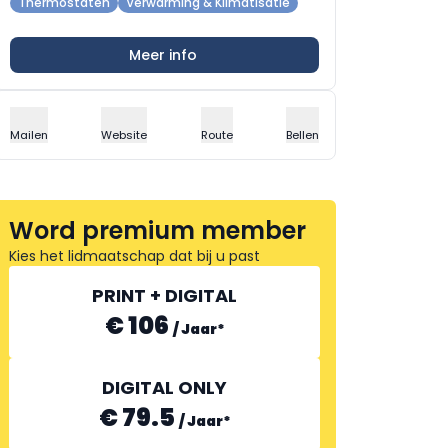
Thermostaten
Verwarming & Klimatisatie
Meer info
Mailen
Website
Route
Bellen
Word premium member
Kies het lidmaatschap dat bij u past
PRINT + DIGITAL
€ 106
/
Jaar
*
DIGITAL ONLY
€ 79.5
/
Jaar
*