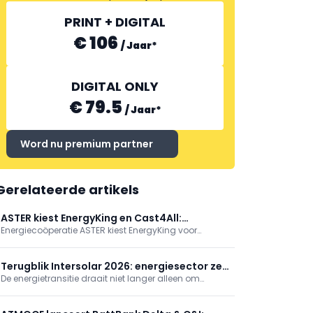
PRINT + DIGITAL
€ 106
/
Jaar
*
DIGITAL ONLY
€ 79.5
/
Jaar
*
Word nu premium partner
Gerelateerde artikels
ASTER kiest EnergyKing en Cast4All:
Energiecoöperatie ASTER kiest EnergyKing voor
batterijen voor sociale woningen
plaatsing van zonnepanelen en thuisbatterijen in
sociale woningen in Vlaanderen, en Cast4All voor het
assetmanagementsysteem. ASTER (meer dan 67
Terugblik Intersolar 2026: energiesector zet
MWp) start zo de volgende vierjarige groeifase en
De energietransitie draait niet langer alleen om
in op systeemintegratie
verlaagt energiekosten voor huurders.
zonnepanelen of batterijen, maar om hun slimme
samenwerking. Dat was de rode draad op The
smarter E Europe 2026 in München, waar 105.000