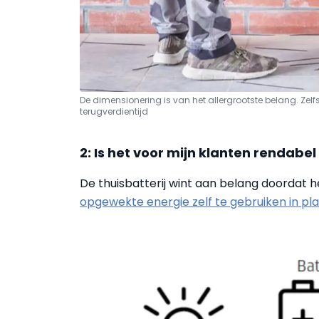
De dimensionering is van het allergrootste belang.
Zelf
terugverdientijd
2: Is het voor mijn klanten rendabel
De thuisbatterij wint aan belang doordat h
opgewekte energie zelf te gebruiken in pla