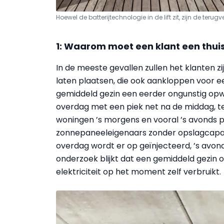
Hoewel de batterijtechnologie in de lift zit, zijn de ter
1: Waarom moet een klant een thuisb
In de meeste gevallen zullen het klanten z
laten plaatsen, die ook aankloppen voor ee
gemiddeld gezin een eerder ongunstig opw
overdag met een piek net na de middag, terw
woningen ’s morgens en vooral ’s avonds pl
zonnepaneeleigenaars zonder opslagcapacite
overdag wordt er op geïnjecteerd, ’s avonds
onderzoek blijkt dat een gemiddeld gezin
elektriciteit op het moment zelf verbruikt.