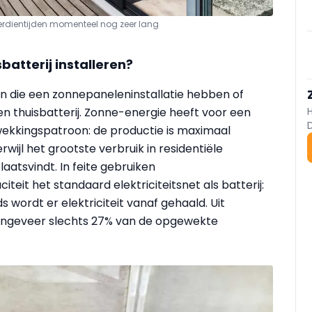
ugverdientijden momenteel nog zeer lang
atterij installeren?
ijn die een zonnepaneleninstallatie hebben of
n thuisbatterij. Zonne-energie heeft voor een
ekkingspatroon: de productie is maximaal
ijl het grootste verbruik in residentiële
aatsvindt. In feite gebruiken
it het standaard elektriciteitsnet als batterij:
 wordt er elektriciteit vanaf gehaald. Uit
 ongeveer slechts 27% van de opgewekte