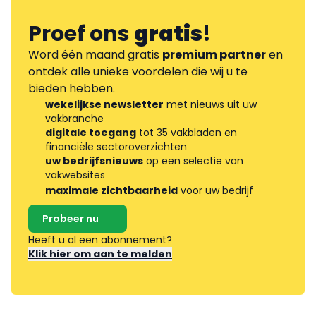
Proef ons
gratis
!
Word één maand gratis
premium partner
en
ontdek alle unieke voordelen die wij u te
bieden hebben.
wekelijkse newsletter
met nieuws uit uw
vakbranche
digitale toegang
tot 35 vakbladen en
financiële sectoroverzichten
uw bedrijfsnieuws
op een selectie van
vakwebsites
maximale zichtbaarheid
voor uw bedrijf
Probeer nu
Heeft u al een abonnement?
Klik hier om aan te melden