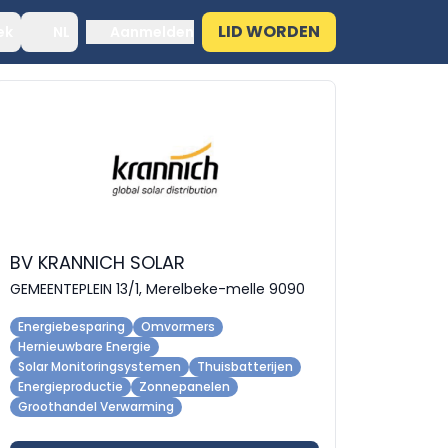
LID WORDEN
ek
NL
Aanmelden
BV KRANNICH SOLAR
GEMEENTEPLEIN 13/1, Merelbeke-melle 9090
Energiebesparing
Omvormers
Hernieuwbare Energie
Solar Monitoringsystemen
Thuisbatterijen
Energieproductie
Zonnepanelen
Groothandel Verwarming