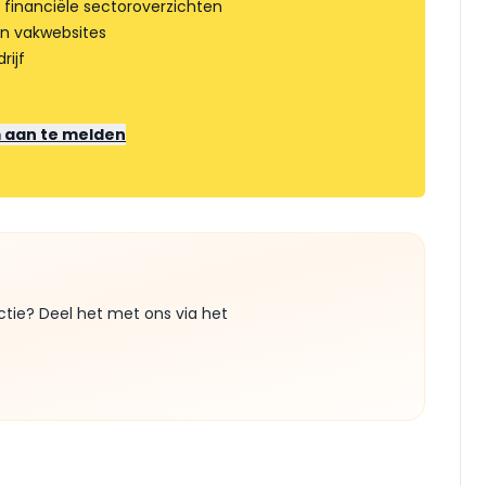
 financiële sectoroverzichten
an vakwebsites
rijf
m aan te melden
ctie? Deel het met ons via het