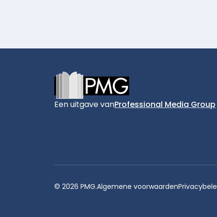
Footer
Een uitgave van
Professional Media Group
© 2026 PMG.
Algemene voorwaarden
Privacybele