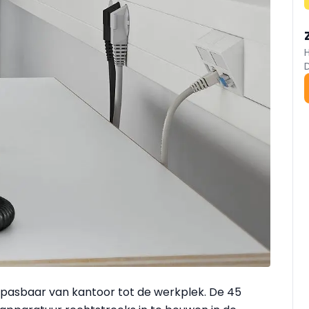
epasbaar van kantoor tot de werkplek. De 45