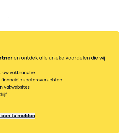
rtner
en ontdek alle unieke voordelen die wij
t uw vakbranche
 financiële sectoroverzichten
an vakwebsites
rijf
m aan te melden