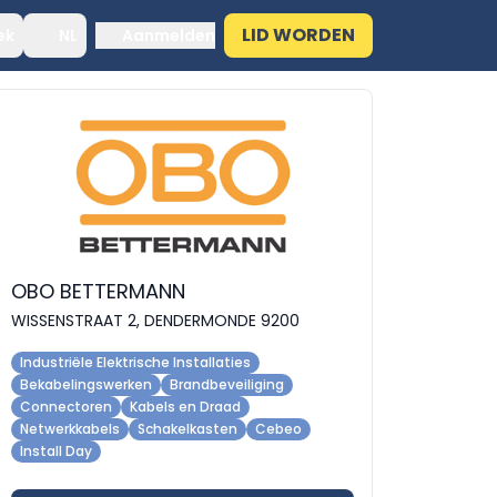
LID WORDEN
ek
NL
Aanmelden
OBO BETTERMANN
WISSENSTRAAT 2, DENDERMONDE 9200
Industriële Elektrische Installaties
Bekabelingswerken
Brandbeveiliging
Connectoren
Kabels en Draad
Netwerkkabels
Schakelkasten
Cebeo
Install Day