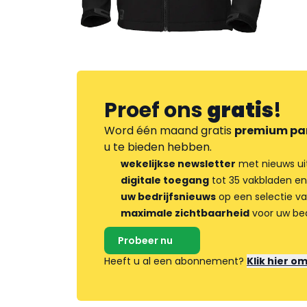
Proef ons
gratis
!
Word één maand gratis
premium pa
u te bieden hebben.
wekelijkse newsletter
met nieuws ui
digitale toegang
tot 35 vakbladen en
uw bedrijfsnieuws
op een selectie v
maximale zichtbaarheid
voor uw bed
Probeer nu
Heeft u al een abonnement?
Klik hier o