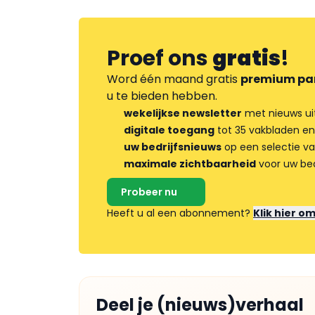
Proef ons
gratis
!
Word één maand gratis
premium pa
u te bieden hebben.
wekelijkse newsletter
met nieuws ui
digitale toegang
tot 35 vakbladen en
uw bedrijfsnieuws
op een selectie v
maximale zichtbaarheid
voor uw bed
Probeer nu
Heeft u al een abonnement?
Klik hier o
Deel je (nieuws)verhaal