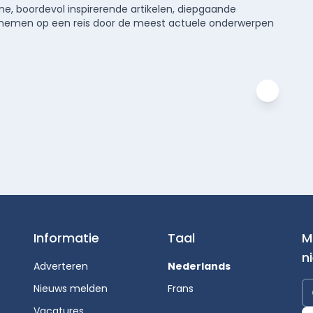
e, boordevol inspirerende artikelen, diepgaande
meenemen op een reis door de meest actuele onderwerpen
Informatie
Taal
M
n
Adverteren
Nederlands
Nieuws melden
Frans
Vacatures