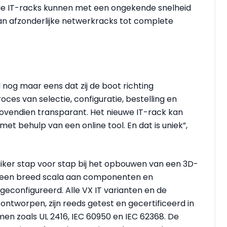
ie IT-racks kunnen met een ongekende snelheid
n afzonderlijke netwerkracks tot complete
l nog maar eens dat zij de boot richting
roces van selectie, configuratie, bestelling en
 bovendien transparant. Het nieuwe IT-rack kan
t behulp van een online tool. En dat is uniek”,
uiker stap voor stap bij het opbouwen van een 3D-
t een breed scala aan componenten en
geconfigureerd. Alle VX IT varianten en de
ntworpen, zijn reeds getest en gecertificeerd in
n zoals UL 2416, IEC 60950 en IEC 62368. De