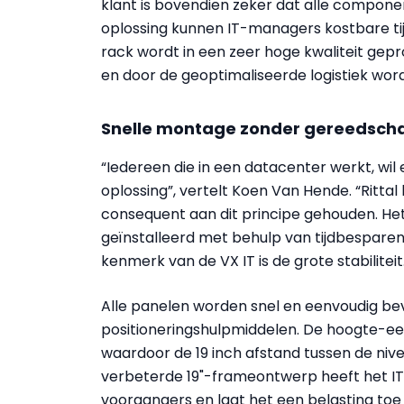
klant is bovendien zeker dat alle compon
oplossing kunnen IT-managers kostbare tijd
rack wordt in een zeer hoge kwaliteit gepr
en door de geoptimaliseerde logistiek wordt
Snelle montage zonder gereedsch
“Iedereen die in een datacenter werkt, wi
oplossing”, vertelt Koen Van Hende. “Rittal 
consequent aan dit principe gehouden. He
geïnstalleerd met behulp van tijdbesparen
kenmerk van de VX IT is de grote stabiliteit
Alle panelen worden snel en eenvoudig be
positioneringshulpmiddelen. De hoogte-ee
waardoor de 19 inch afstand tussen de nive
verbeterde 19"-frameontwerp heeft het IT-r
voorgangers en laat het een belasting toe