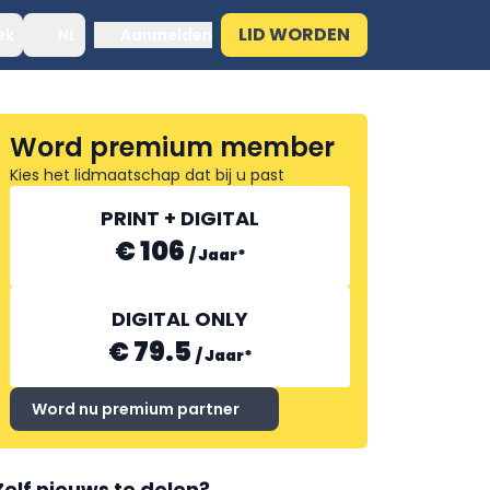
LID WORDEN
ek
NL
Aanmelden
Word premium member
Kies het lidmaatschap dat bij u past
PRINT + DIGITAL
€ 106
/
Jaar
*
DIGITAL ONLY
€ 79.5
/
Jaar
*
Word nu premium partner
Zelf nieuws te delen?