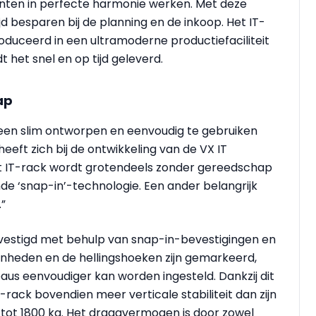
enten in perfecte harmonie werken. Met deze
 besparen bij de planning en de inkoop. Het IT-
oduceerd in een ultramoderne productiefaciliteit
 het snel en op tijd geleverd.
ap
l een slim ontworpen en eenvoudig te gebruiken
heeft zich bij de ontwikkeling van de VX IT
t IT-rack wordt grotendeels zonder gereedschap
de ‘snap-in’-technologie. Een ander belangrijk
.”
vestigd met behulp van snap-in-bevestigingen en
nheden en de hellingshoeken zijn gemarkeerd,
aus eenvoudiger kan worden ingesteld. Dankzij dit
ack bovendien meer verticale stabiliteit dan zijn
 tot 1800 kg. Het draagvermogen is door zowel