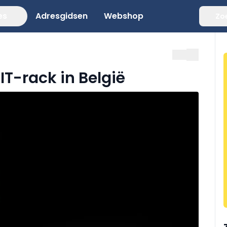
es
Adresgidsen
Webshop
Zo
 IT-rack in België