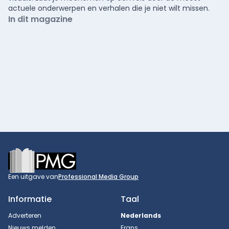
actuele onderwerpen en verhalen die je niet wilt missen.
In dit magazine
Footer
Een uitgave van
Professional Media Group
Informatie
Taal
Adverteren
Nederlands
Nieuws melden
Frans