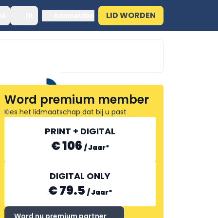
LID WORDEN
ek
NL
Aanmelden
AVEDKO
Word premium member
Kies het lidmaatschap dat bij u past
PRINT + DIGITAL
€ 106
/
Jaar
*
DIGITAL ONLY
€ 79.5
/
Jaar
*
Word nu premium partner