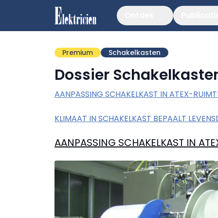
Ontdek
Publicati
Premium
Schakelkasten
Dossier Schakelkaste
AANPASSING SCHAKELKAST IN ATEX-RUIMTE
KLIMAAT IN SCHAKELKAST BEPAALT LEVE
AANPASSING SCHAKELKAST IN ATEX