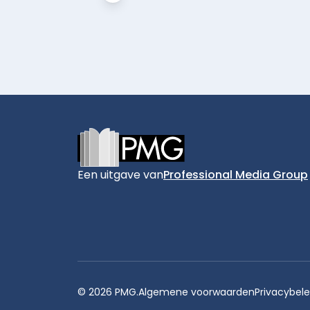
Footer
Een uitgave van
Professional Media Group
© 2026 PMG.
Algemene voorwaarden
Privacybele