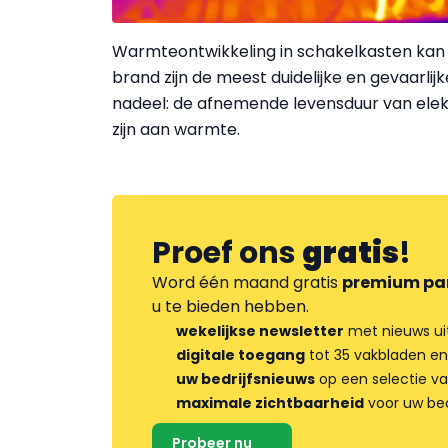
Warmteontwikkeling in schakelkasten kan
brand zijn de meest duidelijke en gevaarli
nadeel: de afnemende levensduur van ele
zijn aan warmte.
Proef ons
gratis
!
Word één maand gratis
premium pa
u te bieden hebben.
wekelijkse newsletter
met nieuws ui
digitale toegang
tot 35 vakbladen en
uw bedrijfsnieuws
op een selectie v
maximale zichtbaarheid
voor uw bed
Probeer nu