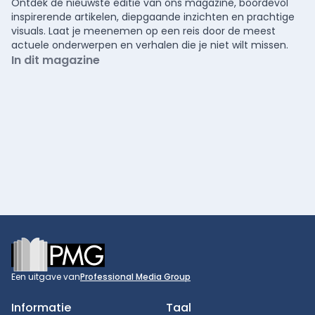
Ontdek de nieuwste editie van ons magazine, boordevol
inspirerende artikelen, diepgaande inzichten en prachtige
visuals. Laat je meenemen op een reis door de meest
actuele onderwerpen en verhalen die je niet wilt missen.
In dit magazine
Footer
Een uitgave van
Professional Media Group
Informatie
Taal