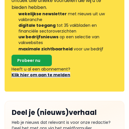
ontdek alle unieke voordelen die wij u te
bieden hebben.
wekelijkse newsletter
met nieuws uit uw
vakbranche
digitale toegang
tot 35 vakbladen en
financiële sectoroverzichten
uw bedrijfsnieuws
op een selectie van
vakwebsites
maximale zichtbaarheid
voor uw bedrijf
Probeer nu
Heeft u al een abonnement?
Klik hier om aan te melden
Deel je (nieuws)verhaal
Heb je nieuws dat relevant is voor onze redactie?
Deel het met ons via het meldformulier.