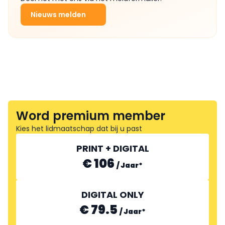
Nieuws melden
Word premium member
Kies het lidmaatschap dat bij u past
PRINT + DIGITAL
€ 106
/
Jaar
*
DIGITAL ONLY
€ 79.5
/
Jaar
*