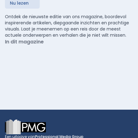
Nu lezen
Ontdek de nieuwste editie van ons magazine, boordevol
inspirerende artikelen, diepgaande inzichten en prachtige
visuals. Laat je meenemen op een reis door de meest
actuele onderwerpen en verhalen die je niet wilt missen.
In dit magazine
Footer
Een uitgave van
Professional Media Group