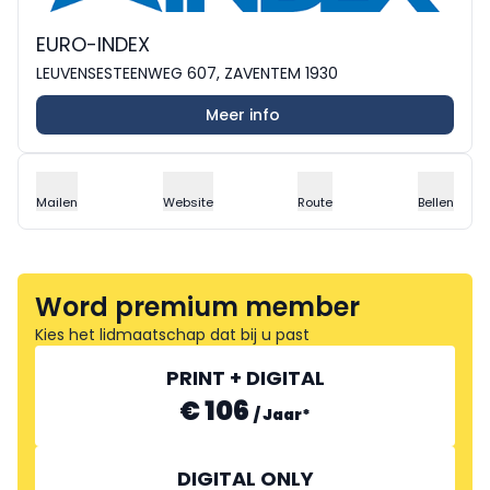
EURO-INDEX
LEUVENSESTEENWEG 607, ZAVENTEM 1930
Meer info
Mailen
Website
Route
Bellen
Word premium member
Kies het lidmaatschap dat bij u past
PRINT + DIGITAL
€ 106
/
Jaar
*
DIGITAL ONLY