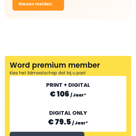
Nieuws melden
Word premium member
Kies het lidmaatschap dat bij u past
PRINT + DIGITAL
€ 106
/
Jaar
*
DIGITAL ONLY
€ 79.5
/
Jaar
*