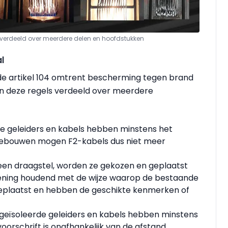
REI verdeeld over meerdere delen en hoofdstukken
l
oude artikel 104 omtrent bescherming tegen brand
en deze regels verdeeld over meerdere
rde geleiders en kabels hebben minstens het
 gebouwen mogen F2-kabels dus niet meer
een draagstel, worden ze gekozen en geplaatst
rekening houdend met de wijze waarop de bestaande
 geplaatst en hebben de geschikte kenmerken of
e geïsoleerde geleiders en kabels hebben minstens
oorschrift is onafhankelijk van de afstand