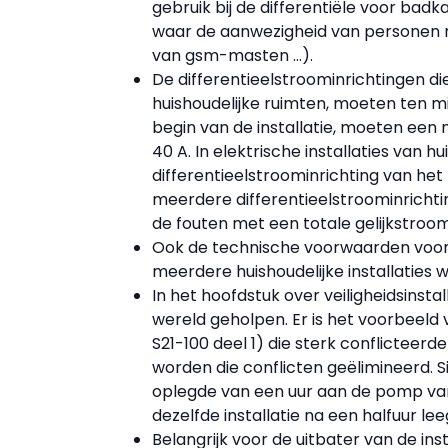
gebruik bij de differentiële voor bad
waar de aanwezigheid van personen nie
van gsm-masten …).
De differentieelstroominrichtingen die
huishoudelijke ruimten, moeten ten mi
begin van de installatie, moeten ee
40 A. In elektrische installaties van 
differentieelstroominrichting van he
meerdere differentieelstroominricht
de fouten met een totale gelijkstro
Ook de technische voorwaarden voor
meerdere huishoudelijke installaties
In het hoofdstuk over veiligheidsinstal
wereld geholpen. Er is het voorbeeld
S21-100 deel 1) die sterk conflicteerde
worden die conflicten geëlimineerd. S
oplegde van een uur aan de pomp van 
dezelfde installatie na een halfuur lee
Belangrijk voor de uitbater van de inst