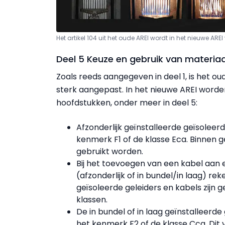
Het artikel 104 uit het oude AREI wordt in het nieuwe A
Deel 5 Keuze en gebruik van materiaa
Zoals reeds aangegeven in deel 1, is het 
sterk aangepast. In het nieuwe AREI word
hoofdstukken, onder meer in deel 5:
Afzonderlijk geïnstalleerde geïsolee
kenmerk F1 of de klasse Eca. Binnen
gebruikt worden.
Bij het toevoegen van een kabel aan 
(afzonderlijk of in bundel/in laag) 
geïsoleerde geleiders en kabels zijn
klassen.
De in bundel of in laag geïnstalleerd
het kenmerk F2 of de klasse Cca. Dit v