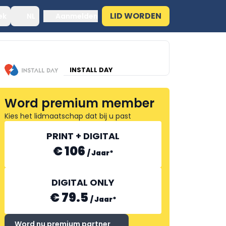
LID WORDEN
ek
NL
Aanmelden
INSTALL DAY
Word premium member
Kies het lidmaatschap dat bij u past
PRINT + DIGITAL
€ 106
/
Jaar
*
DIGITAL ONLY
€ 79.5
/
Jaar
*
Word nu premium partner