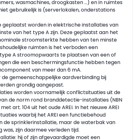
kamers, wasmachines, droogkasten …) en in ruimtes
t gebruikelijk is (server­lokalen, onderstations
 geplaatst worden in elektrische installaties van
nste van het type A zijn. Deze geplaatst aan het
n nominale stroomsterkte hebben van ten minste
huishoudelijke ruimten is het verboden een
t type A stroomopwaarts te plaatsen van een of
ingen die een beschermingsfunctie hebben tegen
om­component van meer dan 6 mA.
 de gemeenschappelijke aardverbinding bij
 werden grondig aangepast.
laties worden voornamelijk conflictsituaties uit de
 van de norm rond branddetectie-installaties (NBN
 met art. 104 uit het oude AREI. In het nieuwe AREI
ituaties waarbij het AREI een functiebehoud
de sprinklerinstallatie, maar de waterbak van
g was, zijn daarmee verleden tijd.
allatie: hij of zijn afgevaardigde moet een