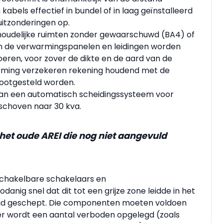
abels effectief in bundel of in laag geïnstalleerd
 uitzonderingen op.
ishoudelijke ruimten zonder gewaarschuwd (BA4) of
de verwarmingspanelen en leidingen worden
oeren, voor zover de dikte en de aard van de
ming verzekeren rekening houdend met de
ootgesteld worden.
 van een automatisch scheidingssysteem voor
schoven naar 30 kva.
t het oude AREI die nog niet aangevuld
schakelbare schakelaars en
danig snel dat dit tot een grijze zone leidde in het
heid geschept. Die componenten moeten vol­doen
er wordt een aantal verboden opgelegd (zoals