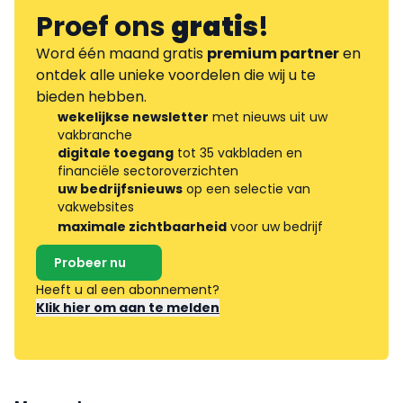
Proef ons
gratis
!
Word één maand gratis
premium partner
en
ontdek alle unieke voordelen die wij u te
bieden hebben.
wekelijkse newsletter
met nieuws uit uw
vakbranche
digitale toegang
tot 35 vakbladen en
financiële sectoroverzichten
uw bedrijfsnieuws
op een selectie van
vakwebsites
maximale zichtbaarheid
voor uw bedrijf
Probeer nu
Heeft u al een abonnement?
Klik hier om aan te melden