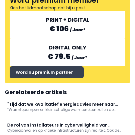
Word premium member
Kies het lidmaatschap dat bij u past
PRINT + DIGITAL
€ 106
/
Jaar
*
DIGITAL ONLY
€ 79.5
/
Jaar
*
Word nu premium partner
Gerelateerde artikels
"Tijd dat we kwalitatief energieadvies meer naar
“Warmtepompen en kleinschalige warmtenetten zullen de
waarde schatten"
hoofdrol spelen in de energietransitie”, stelt Glenn Reynders,
innovatiemanager bij KU Leuven/EnergyVille. “Maar voor
maximaal comfort en rendement zijn een correcte
De rol van installateurs in cyberveiligheid van
dimensionering, inregeling en
Cyberaanvallen op kritieke infrastructuren zijn realiteit. Ook de
zonnestroom