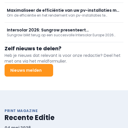
zonne-energiesector is kwetsbaar door internetverbonden
installaties. Cyberveiligheid wordt zo ook een taak voor
elektriciens en installateurs, niet enkel voor IT-specialisten.
Maximaliseer de efficiëntie van uw pv-installaties met
Om de efficiëntie en het rendement van pv-installaties te
thermografie
maximaliseren zijn regelmatige bewaking en onderhoud
onmisbaar. De beste methode ter inspectie van pv-installaties is
thermografie.
Intersolar 2026: Sungrow presenteert
Sungrow blikt terug op een succesvolle Intersolar Europe 2026
energieoplossingen van de volgende generatie
met bekroonde energieoplossingen, innovatieve PV- en ESS-
technologie en nieuwe samenwerkingen die de Europese
Zelf nieuws te delen?
energietransitie versnellen.
Heb je nieuws dat relevant is voor onze redactie? Deel het
met ons via het meldformulier.
Nieuws melden
PRINT MAGAZINE
Recente Editie
04 mei 2026