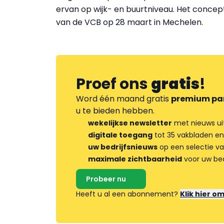
ervan op wijk- en buurtniveau. Het conce
van de VCB op 28 maart in Mechelen.
Proef ons
gratis
!
Word één maand gratis
premium pa
u te bieden hebben.
wekelijkse newsletter
met nieuws ui
digitale toegang
tot 35 vakbladen en
uw bedrijfsnieuws
op een selectie v
maximale zichtbaarheid
voor uw bed
Probeer nu
Heeft u al een abonnement?
Klik hier o