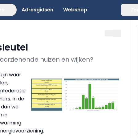
es
Adresgidsen
Webshop
Zo
leutel
oorzienende huizen en wijken?
zijn waar
len,
nfederatie
ars. In de
 dan we
 in
erwarming
energievoorziening.