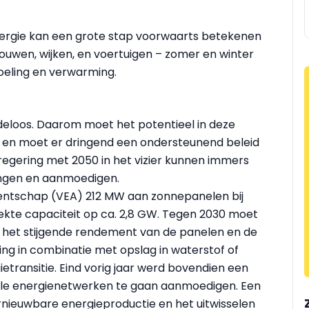
nergie kan een grote stap voorwaarts betekenen
en, wijken, en voertuigen – zomer en winter
koeling en verwarming.
deloos. Daarom moet het potentieel in deze
 en moet er dringend een ondersteunend beleid
regering met 2050 in het vizier kunnen immers
rengen en aanmoedigen.
agentschap (VEA) 212 MW aan zonnepanelen bij
kte capaciteit op ca. 2,8 GW. Tegen 2030 moet
t het stijgende rendement van de panelen en de
ng in combinatie met opslag in waterstof of
ietransitie. Eind vorig jaar werd bovendien een
okale energienetwerken te gaan aanmoedigen. Een
rnieuwbare energieproductie en het uitwisselen