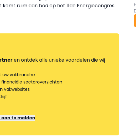
pt komt ruim aan bod op het 11de Energiecongres
rtner
en ontdek alle unieke voordelen die wij
t uw vakbranche
 financiële sectoroverzichten
an vakwebsites
rijf
m aan te melden