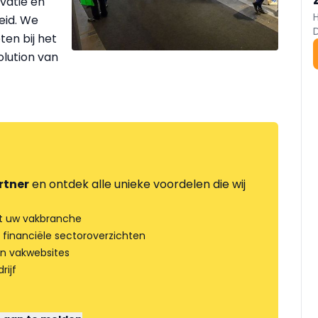
vatie en
eid. We
en bij het
olution van
rtner
en ontdek alle unieke voordelen die wij
t uw vakbranche
 financiële sectoroverzichten
an vakwebsites
rijf