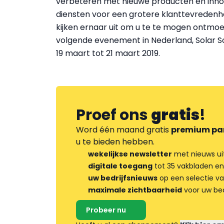
verbeteren met nieuwe producten en inno
diensten voor een grotere klanttevredenh
kijken ernaar uit om u te te mogen ontmoet
volgende evenement in Nederland, Solar S
19 maart tot 21 maart 2019.
Proef ons
gratis
!
Word één maand gratis
premium pa
u te bieden hebben.
wekelijkse newsletter
met nieuws ui
digitale toegang
tot 35 vakbladen en
uw bedrijfsnieuws
op een selectie v
maximale zichtbaarheid
voor uw bed
Probeer nu