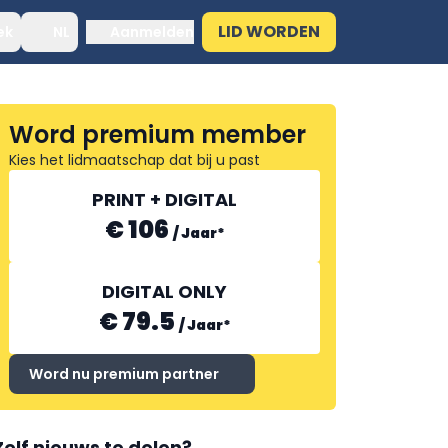
LID WORDEN
ek
NL
Aanmelden
Word premium member
Kies het lidmaatschap dat bij u past
PRINT + DIGITAL
€ 106
/
Jaar
*
DIGITAL ONLY
€ 79.5
/
Jaar
*
Word nu premium partner
Zelf nieuws te delen?