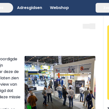
es
Adresgidsen
Webshop
Zo
woordigde
jn
ar deze de
laten zien
eview van
igd dat
deze missie