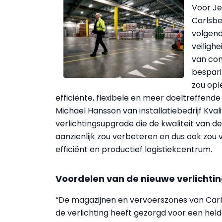
Voor Jes
Carlsbe
volgend
veilighe
van con
bespari
zou opl
efficiënte, flexibele en meer doeltreffende
Michael Hansson van installatiebedrijf Kval
verlichtingsupgrade die de kwaliteit van d
aanzienlijk zou verbeteren en dus ook zou
efficiënt en productief logistiekcentrum.
Voordelen van de nieuwe verlichti
“De magazijnen en vervoerszones van Carls
de verlichting heeft gezorgd voor een held