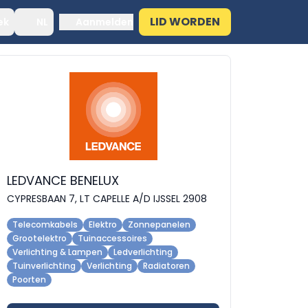
LID WORDEN
ek
NL
Aanmelden
LEDVANCE BENELUX
CYPRESBAAN 7, LT CAPELLE A/D IJSSEL 2908
Telecomkabels
Elektro
Zonnepanelen
Grootelektro
Tuinaccessoires
Verlichting & Lampen
Ledverlichting
Tuinverlichting
Verlichting
Radiatoren
Poorten