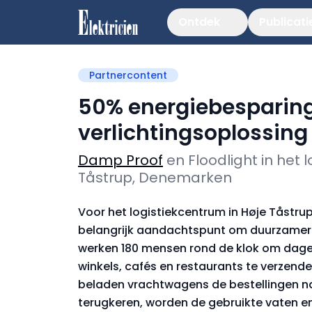
Ontdek
Publicati
Partnercontent
50% energiebesparing
verlichtingsoplossing
Damp Proof
en Floodlight in het 
Tåstrup, Denemarken
Voor het logistiekcentrum in Høje Tåstru
belangrijk aandachtspunt om duurzamer e
werken 180 mensen rond de klok om dageli
winkels, cafés en restaurants te verzend
beladen vrachtwagens de bestellingen n
terugkeren, worden de gebruikte vaten en 