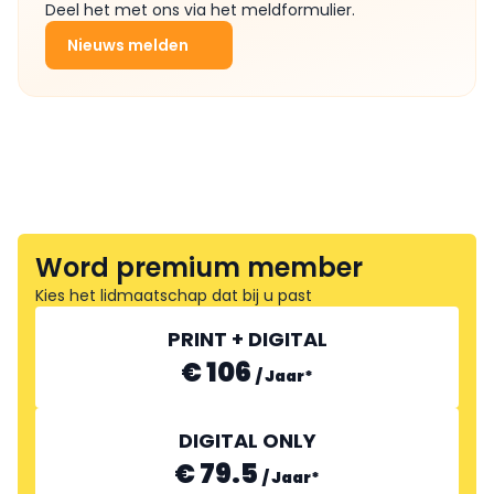
Deel het met ons via het meldformulier.
Nieuws melden
Word premium member
Kies het lidmaatschap dat bij u past
PRINT + DIGITAL
€ 106
/
Jaar
*
DIGITAL ONLY
€ 79.5
/
Jaar
*