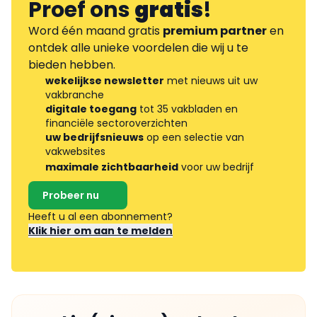
Proef ons
gratis
!
Word één maand gratis
premium partner
en
ontdek alle unieke voordelen die wij u te
bieden hebben.
wekelijkse newsletter
met nieuws uit uw
vakbranche
digitale toegang
tot 35 vakbladen en
financiële sectoroverzichten
uw bedrijfsnieuws
op een selectie van
vakwebsites
maximale zichtbaarheid
voor uw bedrijf
Probeer nu
Heeft u al een abonnement?
Klik hier om aan te melden