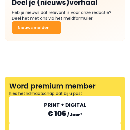
Deel je (nieuws)verhaal
Heb je nieuws dat relevant is voor onze redactie?
Deel het met ons via het meldformulier.
Nieuws melden
Word premium member
Kies het lidmaatschap dat bij u past
PRINT + DIGITAL
€ 106
/
Jaar
*