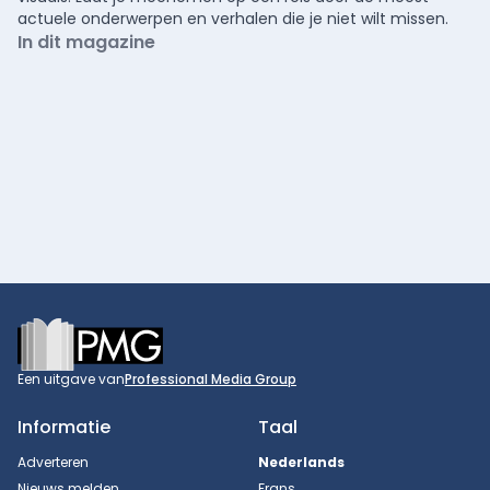
actuele onderwerpen en verhalen die je niet wilt missen.
In dit magazine
Footer
Een uitgave van
Professional Media Group
Informatie
Taal
Adverteren
Nederlands
Nieuws melden
Frans