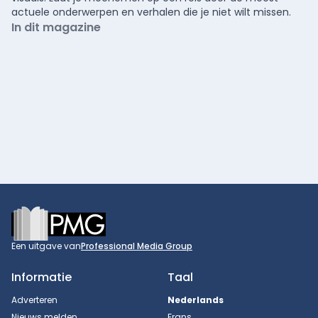
actuele onderwerpen en verhalen die je niet wilt missen.
In dit magazine
Footer
Een uitgave van
Professional Media Group
Informatie
Taal
Adverteren
Nederlands
Nieuws melden
Frans