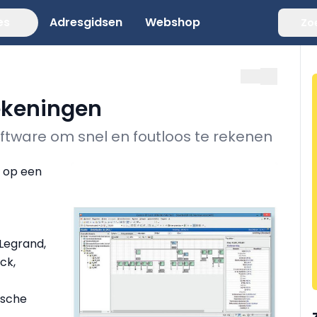
es
Adresgidsen
Webshop
Zo
ekeningen
ftware om snel en foutloos te rekenen
 op een
 Legrand,
ck,
ische