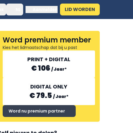
LID WORDEN
ek
NL
Aanmelden
Word premium member
Kies het lidmaatschap dat bij u past
PRINT + DIGITAL
€ 106
/
Jaar
*
DIGITAL ONLY
€ 79.5
/
Jaar
*
Word nu premium partner
Zelf nieuws te delen?