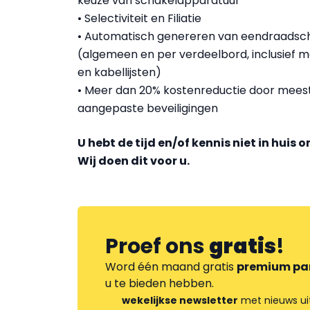
keuze van schakelapparatuur
• Selectiviteit en Filiatie
• Automatisch genereren van eendraadsc
(algemeen en per verdeelbord, inclusief m
en kabellijsten)
• Meer dan 20% kostenreductie door mee
aangepaste beveiligingen
U hebt de tijd en/of kennis niet in huis
Wij doen dit voor u.
Proef ons
gratis
!
Word één maand gratis
premium pa
u te bieden hebben.
wekelijkse newsletter
met nieuws ui