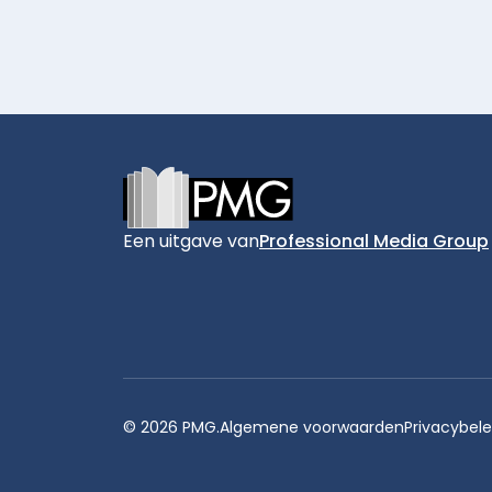
Footer
Een uitgave van
Professional Media Group
© 2026 PMG.
Algemene voorwaarden
Privacybele