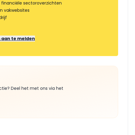
 financiële sectoroverzichten
an vakwebsites
rijf
m aan te melden
ctie? Deel het met ons via het