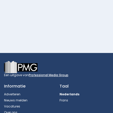
Footer
Een uitgave van
Professional Media Group
Informatie
Taal
Adverteren
Nederlands
Nieuws melden
Frans
Vacatures
Over ons