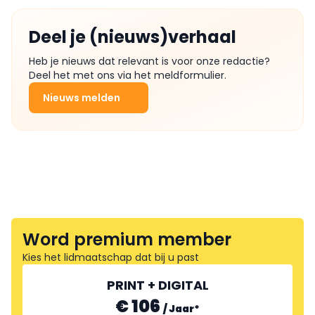
Deel je (nieuws)verhaal
Heb je nieuws dat relevant is voor onze redactie?
Deel het met ons via het meldformulier.
Nieuws melden
Word premium member
Kies het lidmaatschap dat bij u past
PRINT + DIGITAL
€ 106
/
Jaar
*