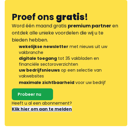
Proef ons
gratis
!
Word één maand gratis
premium partner
en
ontdek alle unieke voordelen die wij u te
bieden hebben.
wekelijkse newsletter
met nieuws uit uw
vakbranche
digitale toegang
tot 35 vakbladen en
financiële sectoroverzichten
uw bedrijfsnieuws
op een selectie van
vakwebsites
maximale zichtbaarheid
voor uw bedrijf
Probeer nu
Heeft u al een abonnement?
Klik hier om aan te melden