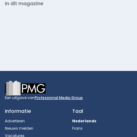
In dit magazine
Footer
Een uitgave van
Professional Media Group
Informatie
Taal
Adverteren
Nederlands
Nieuws melden
Frans
Vacatures