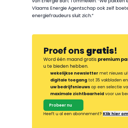
van Energie Bart Tommelein: “We pakken en
Vlaams Energie Agentschap ook zelf boete
energiefraudeurs sluit zich.”
Proef ons
gratis
!
Word één maand gratis
premium pa
u te bieden hebben.
wekelijkse newsletter
met nieuws ui
digitale toegang
tot 35 vakbladen en
uw bedrijfsnieuws
op een selectie v
maximale zichtbaarheid
voor uw bed
Probeer nu
Heeft u al een abonnement?
Klik hier o