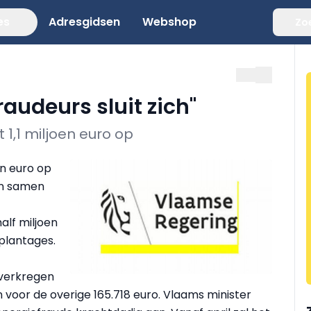
es
Adresgidsen
Webshop
Zo
raudeurs sluit zich"
 1,1 miljoen euro op
en euro op
ten samen
lf miljoen
plantages.
 verkregen
 voor de overige 165.718 euro. Vlaams minister