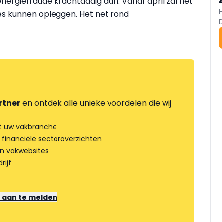
ergiefraude krachtdadig aan. Vanaf april zal het
s kunnen opleggen. Het net rond
rtner
en ontdek alle unieke voordelen die wij
t uw vakbranche
 financiële sectoroverzichten
an vakwebsites
rijf
m aan te melden