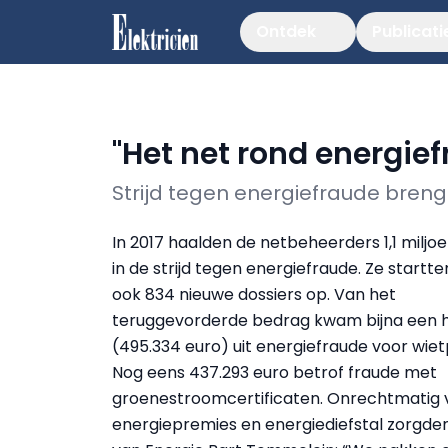
Ontdek
Publicati
"Het net rond energief
Strijd tegen energiefraude brengt
In 2017 haalden de netbeheerders 1,1 miljo
in de strijd tegen energiefraude. Ze start
ook 834 nieuwe dossiers op. Van het
teruggevorderde bedrag kwam bijna een ha
(495.334 euro) uit energiefraude voor wiet
Nog eens 437.293 euro betrof fraude met
groenestroomcertificaten. Onrechtmatig
energiepremies en energiediefstal zorgden