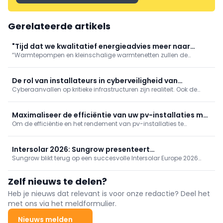
Gerelateerde artikels
"Tijd dat we kwalitatief energieadvies meer naar
“Warmtepompen en kleinschalige warmtenetten zullen de
waarde schatten"
hoofdrol spelen in de energietransitie”, stelt Glenn Reynders,
innovatiemanager bij KU Leuven/EnergyVille. “Maar voor
maximaal comfort en rendement zijn een correcte
De rol van installateurs in cyberveiligheid van
dimensionering, inregeling en
Cyberaanvallen op kritieke infrastructuren zijn realiteit. Ook de
zonnestroom
zonne-energiesector is kwetsbaar door internetverbonden
installaties. Cyberveiligheid wordt zo ook een taak voor
elektriciens en installateurs, niet enkel voor IT-specialisten.
Maximaliseer de efficiëntie van uw pv-installaties met
Om de efficiëntie en het rendement van pv-installaties te
thermografie
maximaliseren zijn regelmatige bewaking en onderhoud
onmisbaar. De beste methode ter inspectie van pv-installaties is
thermografie.
Intersolar 2026: Sungrow presenteert
Sungrow blikt terug op een succesvolle Intersolar Europe 2026
energieoplossingen van de volgende generatie
met bekroonde energieoplossingen, innovatieve PV- en ESS-
technologie en nieuwe samenwerkingen die de Europese
Zelf nieuws te delen?
energietransitie versnellen.
Heb je nieuws dat relevant is voor onze redactie? Deel het
met ons via het meldformulier.
Nieuws melden