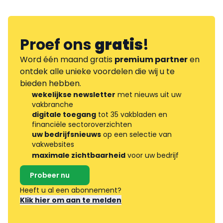
Proef ons
gratis
!
Word één maand gratis
premium partner
en
ontdek alle unieke voordelen die wij u te
bieden hebben.
wekelijkse newsletter
met nieuws uit uw
vakbranche
digitale toegang
tot 35 vakbladen en
financiële sectoroverzichten
uw bedrijfsnieuws
op een selectie van
vakwebsites
maximale zichtbaarheid
voor uw bedrijf
Probeer nu
Heeft u al een abonnement?
Klik hier om aan te melden