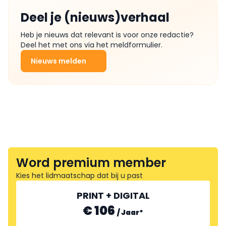
Deel je (nieuws)verhaal
Heb je nieuws dat relevant is voor onze redactie?
Deel het met ons via het meldformulier.
Nieuws melden
Word premium member
Kies het lidmaatschap dat bij u past
PRINT + DIGITAL
€ 106
/
Jaar
*