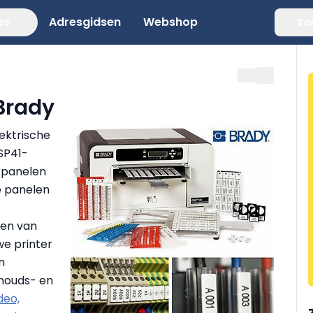
es
Adresgidsen
Webshop
Zo
Brady
ektrische
SP41-
n panelen
e panelen
e
ken van
e printer
n
rhouds- en
deo,