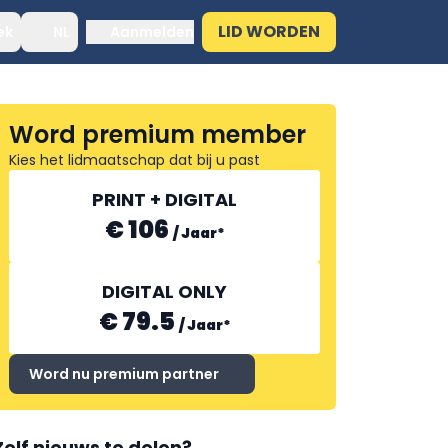
LID WORDEN
ek
NL
Aanmelden
Word premium member
Kies het lidmaatschap dat bij u past
PRINT + DIGITAL
€ 106
/
Jaar
*
DIGITAL ONLY
€ 79.5
/
Jaar
*
Word nu premium partner
Zelf nieuws te delen?