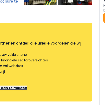
ochure te
rtner
en ontdek alle unieke voordelen die wij
t uw vakbranche
 financiële sectoroverzichten
an vakwebsites
rijf
m aan te melden