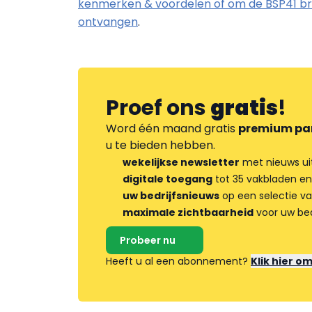
kenmerken & voordelen of om de BSP41 br
ontvangen
.
Proef ons
gratis
!
Word één maand gratis
premium pa
u te bieden hebben.
wekelijkse newsletter
met nieuws ui
digitale toegang
tot 35 vakbladen en
uw bedrijfsnieuws
op een selectie v
maximale zichtbaarheid
voor uw bed
Probeer nu
Heeft u al een abonnement?
Klik hier o