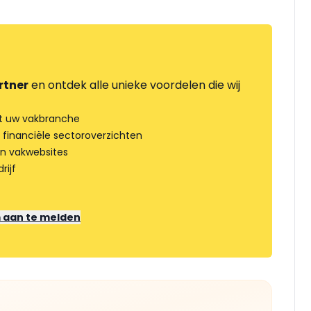
rtner
en ontdek alle unieke voordelen die wij
t uw vakbranche
 financiële sectoroverzichten
an vakwebsites
rijf
m aan te melden