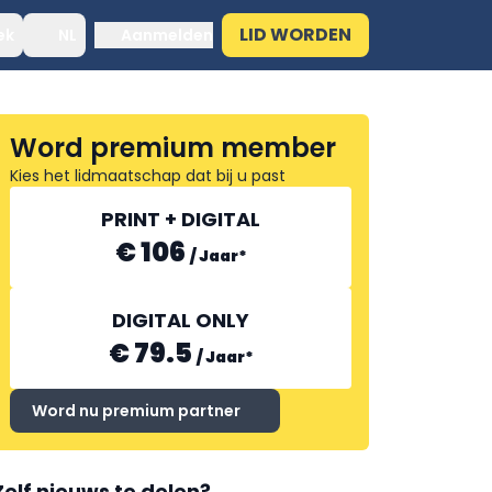
LID WORDEN
ek
NL
Aanmelden
Word premium member
Kies het lidmaatschap dat bij u past
PRINT + DIGITAL
€ 106
/
Jaar
*
DIGITAL ONLY
€ 79.5
/
Jaar
*
Word nu premium partner
Zelf nieuws te delen?