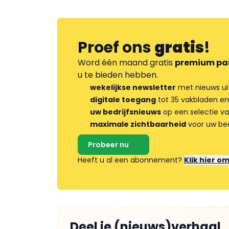
Proef ons
gratis
!
Word één maand gratis
premium pa
u te bieden hebben.
wekelijkse newsletter
met nieuws ui
digitale toegang
tot 35 vakbladen en
uw bedrijfsnieuws
op een selectie v
maximale zichtbaarheid
voor uw bed
Probeer nu
Heeft u al een abonnement?
Klik hier o
Deel je (nieuws)verhaal