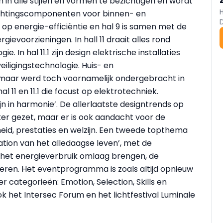
n alle stijlen en vormen te bezichtigen en wordt
ichtingscomponenten voor binnen- en
 op energie-efficiëntie en hal 9 is samen met de
gievoorzieningen. In hall 11 draait alles rond
. In hal 11.1 zijn design elektrische installaties
eiligingstechnologie. Huis- en
 maar werd toch voornamelijk ondergebracht in
hal 11 en 11.1 die focust op elektrotechniek.
jn in harmonie’. De allerlaatste designtrends op
jker gezet, maar er is ook aandacht voor de
eid, prestaties en welzijn. Een tweede topthema
cation van het alledaagse leven’, met de
 het energieverbruik omlaag brengen, de
eren. Het eventprogramma is zoals altijd opnieuw
r categorieën: Emotion, Selection, Skills en
ok het Intersec Forum en het lichtfestival Luminale