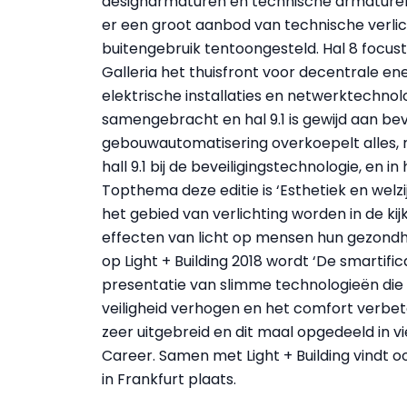
designarmaturen en technische armaturen i
er een groot aanbod van technische verl
buitengebruik tentoongesteld. Hal 8 focust
Galleria het thuisfront voor decentrale ener
elektrische installaties en netwerktechnologie
samengebracht en hal 9.1 is gewijd aan bev
gebouwautomatisering overkoepelt alles,
hall 9.1 bij de beveiligingstechnologie, en in 
Topthema deze editie is ‘Esthetiek en welzi
het gebied van verlichting worden in de ki
effecten van licht op mensen hun gezondh
op Light + Building 2018 wordt ‘De smartifi
presentatie van slimme technologieën die
veiligheid verhogen en het comfort verbet
zeer uitgebreid en dit maal opgedeeld in vie
Career. Samen met Light + Building vindt o
in Frankfurt plaats.