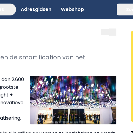
es
Adresgidsen
Webshop
Zo
 en de smartification van het
 dan 2.600
grootste
ight +
nnovatieve
tisering.