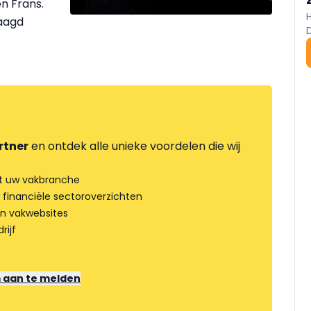
en Frans.
raagd
rtner
en ontdek alle unieke voordelen die wij
t uw vakbranche
 financiële sectoroverzichten
an vakwebsites
rijf
m aan te melden