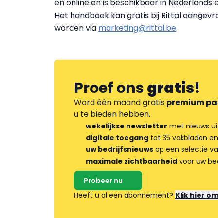
en online en is beschikbaar in Nederlands 
Het handboek kan gratis bij Rittal aangev
worden via
marketing@rittal.be
.
Proef ons
gratis
!
Word één maand gratis
premium pa
u te bieden hebben.
wekelijkse newsletter
met nieuws ui
digitale toegang
tot 35 vakbladen en
uw bedrijfsnieuws
op een selectie v
maximale zichtbaarheid
voor uw bed
Probeer nu
Heeft u al een abonnement?
Klik hier o