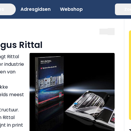
es
Adresgidsen
Webshop
Zo
gus Rittal
t Rittal
r industrie
den van
ikke
relds meest
tructuur.
 Rittal
t in print