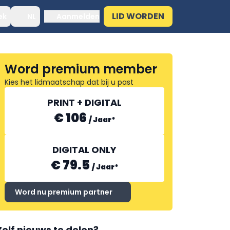
LID WORDEN
ek
NL
Aanmelden
Word premium member
Kies het lidmaatschap dat bij u past
PRINT + DIGITAL
€ 106
/
Jaar
*
DIGITAL ONLY
€ 79.5
/
Jaar
*
Word nu premium partner
Zelf nieuws te delen?