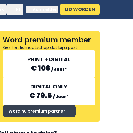
LID WORDEN
ek
NL
Aanmelden
Word premium member
Kies het lidmaatschap dat bij u past
PRINT + DIGITAL
€ 106
/
Jaar
*
DIGITAL ONLY
€ 79.5
/
Jaar
*
Word nu premium partner
Zelf nieuws te delen?