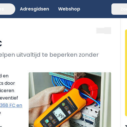
es
Adresgidsen
Webshop
Zo
C
lpen uitvaltijd te beperken zonder
d en
ts door
ficeren
eventief
 368 FC en
e