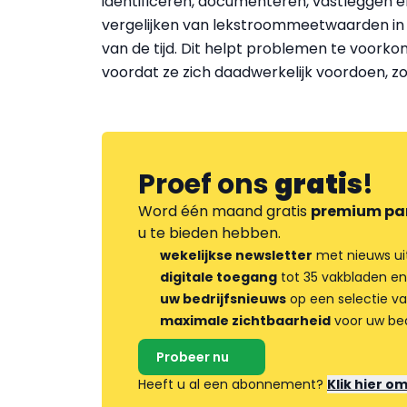
identificeren, documenteren, vastleggen e
vergelijken van lekstroommeetwaarden in
van de tijd. Dit helpt problemen te voork
voordat ze zich daadwerkelijk voordoen, zo
Proef ons
gratis
!
Word één maand gratis
premium pa
u te bieden hebben.
wekelijkse newsletter
met nieuws ui
digitale toegang
tot 35 vakbladen en
uw bedrijfsnieuws
op een selectie v
maximale zichtbaarheid
voor uw bed
Probeer nu
Heeft u al een abonnement?
Klik hier o