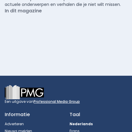
actuele onderwerpen en verhalen die je niet wilt missen.
In dit magazine
Footer
Een uitgave van
Professional Media Group
Informatie
Taal
Adverteren
Nederlands
Nieuws melden
Frans