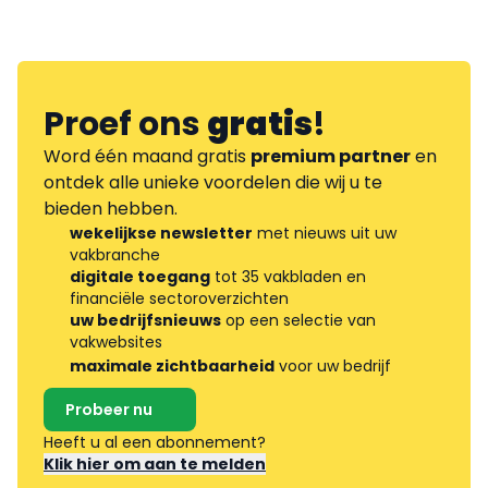
Proef ons
gratis
!
Word één maand gratis
premium partner
en
ontdek alle unieke voordelen die wij u te
bieden hebben.
wekelijkse newsletter
met nieuws uit uw
vakbranche
digitale toegang
tot 35 vakbladen en
financiële sectoroverzichten
uw bedrijfsnieuws
op een selectie van
vakwebsites
maximale zichtbaarheid
voor uw bedrijf
Probeer nu
Heeft u al een abonnement?
Klik hier om aan te melden