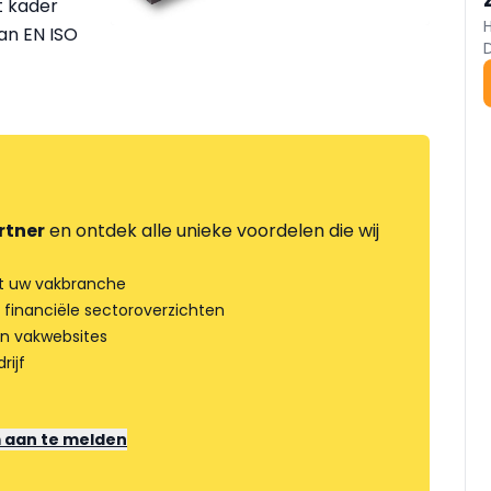
t kader
an EN ISO
rtner
en ontdek alle unieke voordelen die wij
t uw vakbranche
 financiële sectoroverzichten
an vakwebsites
rijf
m aan te melden