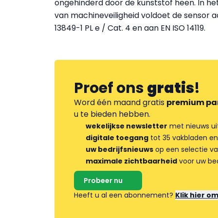
ongehinderd door de kunststof heen. In he
van machineveiligheid voldoet de sensor a
13849-1 PL e / Cat. 4 en aan EN ISO 14119.
Proef ons
gratis
!
Word één maand gratis
premium pa
u te bieden hebben.
wekelijkse newsletter
met nieuws ui
digitale toegang
tot 35 vakbladen en
uw bedrijfsnieuws
op een selectie v
maximale zichtbaarheid
voor uw bed
Probeer nu
Heeft u al een abonnement?
Klik hier o