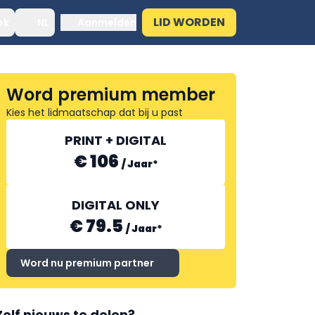
LID WORDEN
ek
NL
Aanmelden
Word premium member
Kies het lidmaatschap dat bij u past
PRINT + DIGITAL
€ 106
/
Jaar
*
DIGITAL ONLY
€ 79.5
/
Jaar
*
Word nu premium partner
Zelf nieuws te delen?