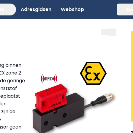
es
Adresgidsen
Webshop
Zo
ing binnen
EX zone 2
 de geringe
nststof
eplaatst
den
zijn de
e
nsor gaan